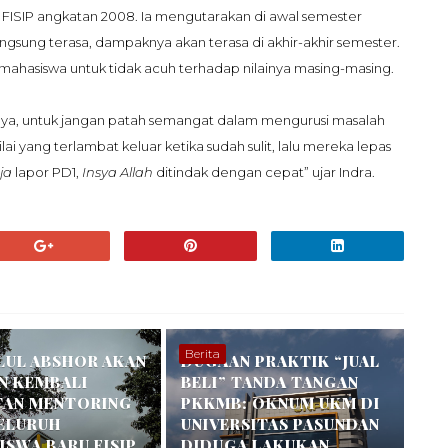
FISIP angkatan 2008. Ia mengutarakan di awal semester
angsung terasa, dampaknya akan terasa di akhir-akhir semester.
mahasiswa untuk tidak acuh terhadap nilainya masing-masing.
saya, untuk jangan patah semangat dalam mengurusi masalah
i yang terlambat keluar ketika sudah sulit, lalu mereka lepas
ja
lapor PD1,
Insya Allah
ditindak dengan cepat” ujar Indra.
Berita
LUL ABSHOR AKAN
DUGAAN PRAKTIK “JUAL
N KEMBALI
BELI” TANDA TANGAN
TAN MENTORING
PKKMB: OKNUM UKM DI
SELURUH
UNIVERSITAS PASUNDAN
SWA BARU FISIP
DIDUGA LAKUKAN