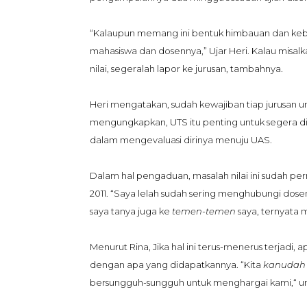
“Kalaupun memang ini bentuk himbauan dan kebi
mahasiswa dan dosennya,” Ujar Heri. Kalau mis
nilai, segeralah lapor ke jurusan, tambahnya.
Heri mengatakan, sudah kewajiban tiap jurusan u
mengungkapkan, UTS itu penting untuk segera d
dalam mengevaluasi dirinya menuju UAS.
Dalam hal pengaduan, masalah nilai ini sudah pe
2011. “Saya lelah sudah sering menghubungi dosen
saya tanya juga ke
temen-temen
saya, ternyata 
Menurut Rina, Jika hal ini terus-menerus terjadi
dengan apa yang didapatkannya. “Kita
kan
udah
bersungguh-sungguh untuk menghargai kami,“ un