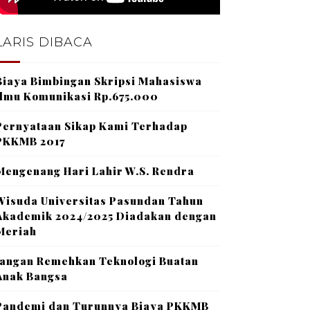
LARIS DIBACA
Biaya Bimbingan Skripsi Mahasiswa
Ilmu Komunikasi Rp.675.000
Pernyataan Sikap Kami Terhadap
PKKMB 2017
Mengenang Hari Lahir W.S. Rendra
Wisuda Universitas Pasundan Tahun
Akademik 2024/2025 Diadakan dengan
Meriah
Jangan Remehkan Teknologi Buatan
Anak Bangsa
Pandemi dan Turunnya Biaya PKKMB