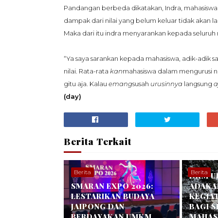
Pandangan berbeda dikatakan, Indra, mahasiswa 
dampak dari nilai yang belum keluar tidak akan l
Maka dari itu indra menyarankan kepada seluruh 
“Ya saya sarankan kepada mahasiswa, adik-adik 
nilai. Rata-rata
kan
mahasiswa dalam mengurusi nila
gitu aja. Kalau
emang
susah
urusinnya
langsung
a
(day)
Berita Terkait
Berita
Berita
DKM U
SMARAN EXPO 2026:
ADAKA
LESTARIKAN BUDAYA
KEGIA
JAIPONG DAN
BAGI 
BERDAYAKAN UMKM
MAHASI