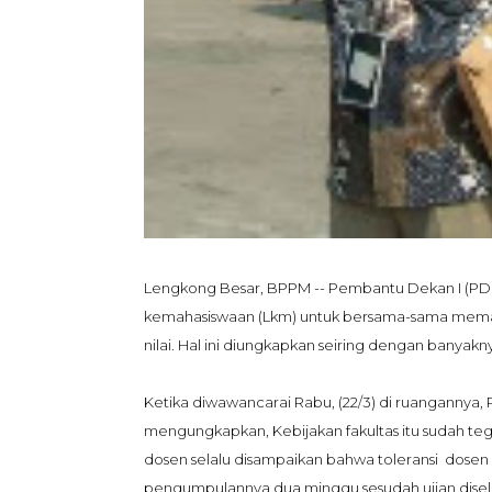
Lengkong Besar, BPPM -- Pembantu Dekan I (PD
kemahasiswaan (Lkm) untuk bersama-sama meman
nilai. Hal ini diungkapkan seiring dengan banyak
Ketika diwawancarai Rabu, (22/3) di ruangannya
mengungkapkan, Kebijakan fakultas itu sudah te
dosen selalu disampaikan bahwa toleransi dosen 
pengumpulannya dua minggu sesudah ujian dise