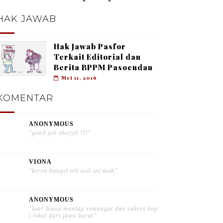
HAK JAWAB
Hak Jawab Pasfor
Terkait Editorial dan
Berita BPPM Pasoendan
Mei 11, 2016
KOMENTAR
ANONYMOUS
"good job sheryll !!!"
VIONA
"keren banget teh asli ini mah"
ANONYMOUS
"luar biasa mantap semangat dan sukses kop
i lokal dari jawa barat"