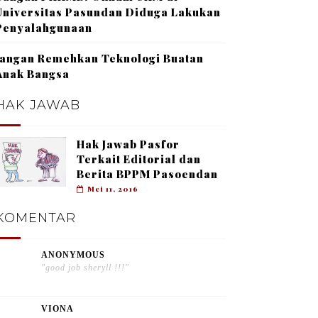
Universitas Pasundan Diduga Lakukan
Penyalahgunaan
Jangan Remehkan Teknologi Buatan
Anak Bangsa
HAK JAWAB
Hak Jawab Pasfor
Terkait Editorial dan
Berita BPPM Pasoendan
Mei 11, 2016
KOMENTAR
ANONYMOUS
"good job sheryll !!!"
VIONA