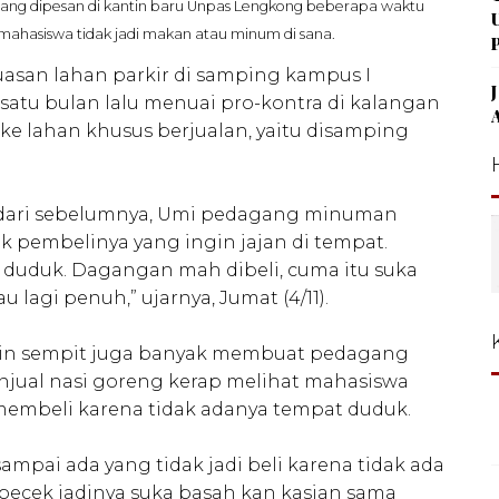
ang dipesan di kantin baru Unpas Lengkong beberapa waktu
 mahasiswa tidak jadi makan atau minum di sana.
asan lahan parkir di samping kampus I
 satu bulan lalu menuai pro-kontra di kalangan
ke lahan khusus berjualan, yaitu disamping
n dari sebelumnya, Umi pedagang minuman
 pembelinya yang ingin jajan di tempat.
duduk. Dagangan mah dibeli, cuma itu suka
lagi penuh,” ujarnya, Jumat (4/11).
tin sempit juga banyak membuat pedagang
njual nasi goreng kerap melihat mahasiswa
membeli karena tidak adanya tempat duduk.
mpai ada yang tidak jadi beli karena tidak ada
 becek jadinya suka basah kan kasian sama