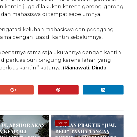
n kantin juga dilakukan karena gorong-gorong
dan mahasiswa di tempat sebelumnya.
ngatasi keluhan mahasiswa dan pedagang.
sama dengan luas di kantin sebelumnya.
sebenarnya sama saja ukurannya dengan kantin
 diperluas pun bingung karena lahan yang
erluas kantin,” katanya.
(Rianawati, Dinda
Berita
LUL ABSHOR AKAN
DUGAAN PRAKTIK “JUAL
N KEMBALI
BELI” TANDA TANGAN