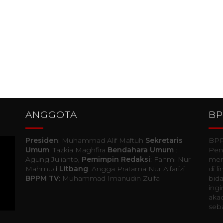
ANGGOTA
B
Presiden
: Muhammad Alif Maftuh
Sekretaris
BPP
Umum
: Tazkia Maghfira
Bendahara Umum
:
Pen
Agung Julianto,
Pemimpin Redaksi
: Fahmi Nur
mer
Mahmud
Litbang
: Angga Pratama Nur Alfarizi
di 
BPPM TV
: Muhammad Imanudin Zulfa
bida
ingi
akad
seba