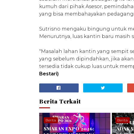
kumuh dari pihak Asesor, pemindaha
yang bisa membahayakan pedagang 
Sutrisno mengaku bingung untuk me
Menurutnya, luas kantin baru masih 
"Masalah lahan kantin yang sempit 
yang sebelum dipindahkan, jika akan
tersedia tidak cukup luas untuk memp
Bestari)
Berita Terkait
Berita
Berita
DKM U
SMARAN EXPO 2026:
ADAKA