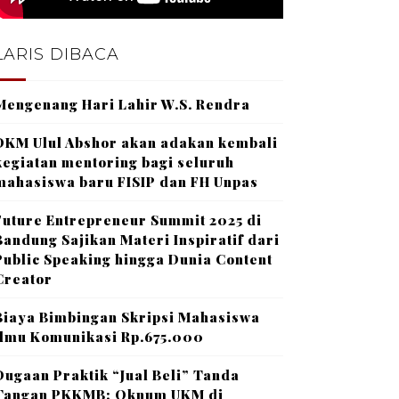
LARIS DIBACA
Mengenang Hari Lahir W.S. Rendra
DKM Ulul Abshor akan adakan kembali
kegiatan mentoring bagi seluruh
mahasiswa baru FISIP dan FH Unpas
Future Entrepreneur Summit 2025 di
Bandung Sajikan Materi Inspiratif dari
Public Speaking hingga Dunia Content
Creator
Biaya Bimbingan Skripsi Mahasiswa
Ilmu Komunikasi Rp.675.000
Dugaan Praktik “Jual Beli” Tanda
Tangan PKKMB: Oknum UKM di