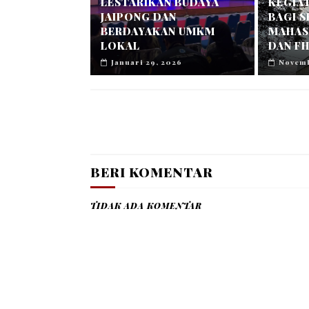
LESTARIKAN BUDAYA
KEGIA
JAIPONG DAN
BAGI 
BERDAYAKAN UMKM
MAHASI
LOKAL
DAN FH
Januari 29, 2026
Novemb
BERI KOMENTAR
TIDAK ADA KOMENTAR