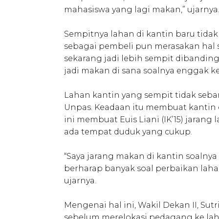
mahasiswa yang lagi makan,” ujarnya
Sempitnya lahan di kantin baru tid
sebagai pembeli pun merasakan hal s
sekarang jadi lebih sempit dibandin
jadi makan di sana soalnya enggak keb
Lahan kantin yang sempit tidak seb
Unpas. Keadaan itu membuat kantin
ini membuat Euis Liani (IK’15) jaran
ada tempat duduk yang cukup.
“Saya jarang makan di kantin soalnya
berharap banyak soal perbaikan laha
ujarnya.
Mengenai hal ini, Wakil Dekan II, S
sebelum merelokasi pedagang ke lahan