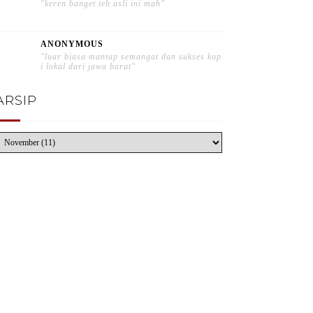
"keren banget teh asli ini mah"
ANONYMOUS
"luar biasa mantap semangat dan sukses kop
i lokal dari jawa barat"
ARSIP