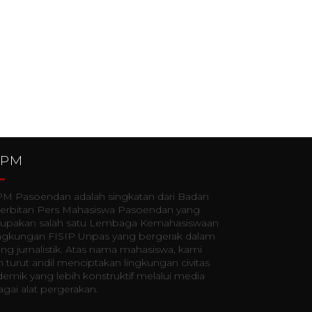
PPM
M Pasoendan adalah singkatan dari Badan
erbitan Pers Mahasiswa Pasoendan yang
upakan salah satu Lembaga Kemahasiswaan
lingkungan FISIP Unpas yang bergerak dalam
ng jurnalistik. Atas nama mahasiswa, kami
n turut andil menciptakan lingkungan civitas
emik yang lebih konstruktif melalui media
gai alat pergerakan.