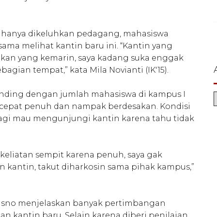
.
ak hanya dikeluhkan pedagang, mahasiswa
ama melihat kantin baru ini. “Kantin yang
gkan yang kemarin, saya kadang suka enggak
agian tempat,” kata Mila Novianti (IK'15).
anding dengan jumlah mahasiswa di kampus I
 cepat penuh dan nampak berdesakan. Kondisi
g lagi mau mengunjungi kantin karena tahu tidak
 keliatan sempit karena penuh, saya gak
n kantin, takut diharkosin sama pihak kampus,”
utrisno menjelaskan banyak pertimbangan
 kantin baru. Selain karena diberi penilaian