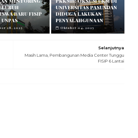
TAN MENTORING
PKKMB: OKNUM UKM DI
SELURUH
UNIVERSITAS PASUNDAN
SWA BARU FISIP
DIDUGA LAKUKAN
 UNPAS
PENYALAHGUNAAN
er 28, 2025
Oktober 04, 2025
Selanjutnya
Masih Lama, Pembangunan Media Center Tunggu
FISIP 6 Lantai