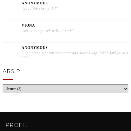
ANONYMOUS
"good job sheryll !!!"
VIONA
"keren banget teh asli ini mah"
ANONYMOUS
"luar biasa mantap semangat dan sukses kopi lokal dari jawa b
arat"
ARSIP
PROFIL