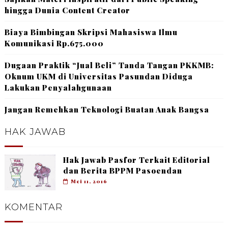
hingga Dunia Content Creator
Biaya Bimbingan Skripsi Mahasiswa Ilmu
Komunikasi Rp.675.000
Dugaan Praktik “Jual Beli” Tanda Tangan PKKMB:
Oknum UKM di Universitas Pasundan Diduga
Lakukan Penyalahgunaan
Jangan Remehkan Teknologi Buatan Anak Bangsa
HAK JAWAB
Hak Jawab Pasfor Terkait Editorial
dan Berita BPPM Pasoendan
Mei 11, 2016
KOMENTAR