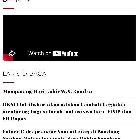
LARIS DIBACA
Mengenang Hari Lahir W.S. Rendra
DKM Ulul Abshor akan adakan kembali kegiatan
mentoring bagi seluruh mahasiswa baru FISIP dan
FH Unpas
Future Entrepreneur Summit 2025 di Bandung
Sajikan Materi Inspiratif dari Public Speaking