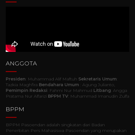
ANGGOTA
Presiden
: Muhammad Alif Maftuh
Sekretaris Umum
:
Tazkia Maghfira
Bendahara Umum
: Agung Julianto,
Pemimpin Redaksi
: Fahmi Nur Mahmud
Litbang
: Angga
Pratama Nur Alfarizi
BPPM TV
: Muhammad Imanudin Zulfa
BPPM
BPPM Pasoendan adalah singkatan dari Badan
Penerbitan Pers Mahasiswa Pasoendan yang merupakan