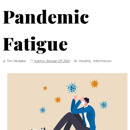
Pandemic
Fatigue
Tim Redaksi
Kamis, Januari 07, 2021
Healthy
,
Intermezzo