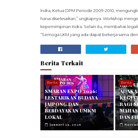
Indra, Ketua DPM Periode 2009-2010, mengungka
harus diselesaikan,” ungkapnya. Workshop mengen
kepemimpinan Indra. Selain itu, membahas legali
“Semoga LKM yang ada dapat bekerja sama deng
Berita Terkait
Berita
Berita
DKM U
SMARAN EXPO 2026:
ADAKA
LESTARIKAN BUDAYA
KEGIA
JAIPONG DAN
BAGI 
BERDAYAKAN UMKM
MAHASI
LOKAL
DAN FH
Januari 29, 2026
Novemb