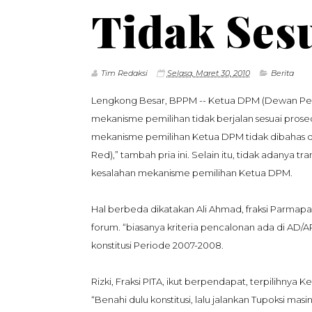
Tidak Ses
Tim Redaksi
Selasa, Maret 30, 2010
Berita
Lengkong Besar, BPPM -- Ketua DPM (Dewan Perw
mekanisme pemilihan tidak berjalan sesuai prosed
mekanisme pemilihan Ketua DPM tidak dibahas dal
Red),” tambah pria ini. Selain itu, tidak adanya 
kesalahan mekanisme pemilihan Ketua DPM.
Hal berbeda dikatakan Ali Ahmad, fraksi Parmap
forum. “biasanya kriteria pencalonan ada di AD/
konstitusi Periode 2007-2008.
Rizki, Fraksi PITA, ikut berpendapat, terpilihny
“Benahi dulu konstitusi, lalu jalankan Tupoksi ma