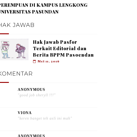
PEREMPUAN DI KAMPUS LENGKONG
UNIVERSITAS PASUNDAN
HAK JAWAB
Hak Jawab Pasfor
Terkait Editorial dan
Berita BPPM Pasoendan
Mei 11, 2016
KOMENTAR
ANONYMOUS
"good job sheryll !!!"
VIONA
"keren banget teh asli ini mah"
ANONYMOUS