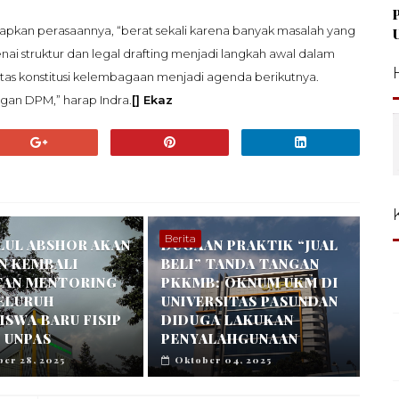
pkan perasaannya, “berat sekali karena banyak masalah yang
ai struktur dan legal drafting menjadi langkah awal dalam
tas konstitusi kelembagaan menjadi agenda berikutnya.
an DPM,” harap Indra.
[] Ekaz
Berita
LUL ABSHOR AKAN
DUGAAN PRAKTIK “JUAL
N KEMBALI
BELI” TANDA TANGAN
TAN MENTORING
PKKMB: OKNUM UKM DI
SELURUH
UNIVERSITAS PASUNDAN
SWA BARU FISIP
DIDUGA LAKUKAN
 UNPAS
PENYALAHGUNAAN
er 28, 2025
Oktober 04, 2025