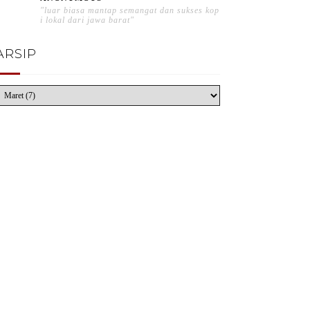
"luar biasa mantap semangat dan sukses kop
i lokal dari jawa barat"
ARSIP