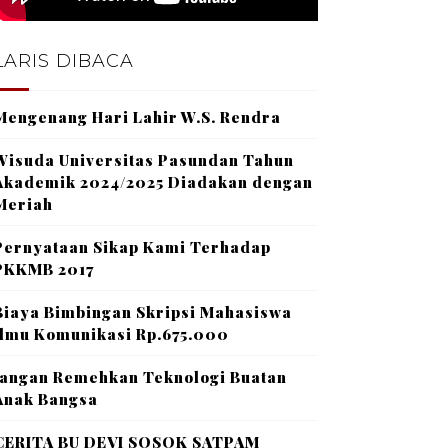
LARIS DIBACA
Mengenang Hari Lahir W.S. Rendra
Wisuda Universitas Pasundan Tahun
Akademik 2024/2025 Diadakan dengan
Meriah
Pernyataan Sikap Kami Terhadap
PKKMB 2017
Biaya Bimbingan Skripsi Mahasiswa
Ilmu Komunikasi Rp.675.000
Jangan Remehkan Teknologi Buatan
Anak Bangsa
CERITA BU DEVI SOSOK SATPAM