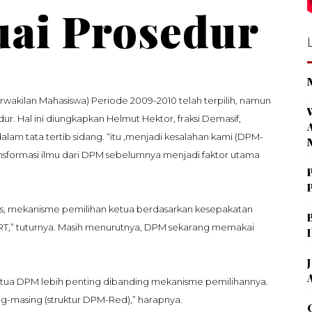
uai Prosedur
akilan Mahasiswa) Periode 2009-2010 telah terpilih, namun
ur. Hal ini diungkapkan Helmut Hektor, fraksi Demasif,
am tata tertib sidang. “itu ,menjadi kesalahan kami (DPM-
transformasi ilmu dari DPM sebelumnya menjadi faktor utama
as, mekanisme pemilihan ketua berdasarkan kesepakatan
ART,” tuturnya. Masih menurutnya, DPM sekarang memakai
a Ketua DPM lebih penting dibanding mekanisme pemilihannya.
sing-masing (struktur DPM-Red),” harapnya.