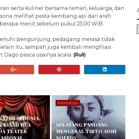
n serta kuliner bersama teman, keluarga, dan
sona melihat pesta kembang api dari arah
erapa menit sebelum pukul 23.00 WIB.
enuhi pengunjung, pedagang merasa tidak
elain itu, sampah juga kembali menghiasi
ht Dago pasca usainya acara.
(Ruli)
zo
Intermezzo
EATER SEDUNIA,
K KISAH DUA
SELAYANG PANDANG
DA TEATER
MENGENAL TIRTO ADHI
NASIONAL
SOERJO