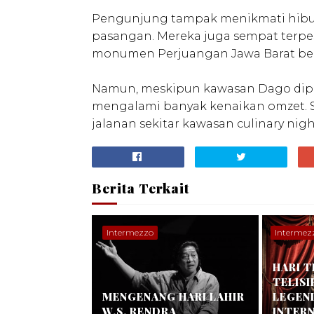
Pengunjung tampak menikmati hibura
pasangan. Mereka juga sempat terpe
monumen Perjuangan Jawa Barat beb
Namun, meskipun kawasan Dago dip
mengalami banyak kenaikan omzet. S
jalanan sekitar kawasan culinary nig
Berita Terkait
Intermezzo
Intermez
HARI T
TELISI
MENGENANG HARI LAHIR
LEGEN
W.S. RENDRA
INTER