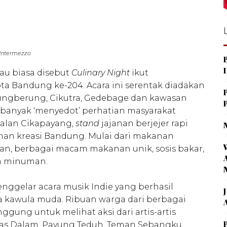
Intermezzo
au biasa disebut
Culinary Night
ikut
ta Bandung ke-204. Acara ini serentak diadakan
jungberung, Cikutra, Gedebage dan kawasan
banyak ‘menyedot’ perhatian masyarakat
jalan Cikapayang,
stand
jajanan berjejer rapi
n kreasi Bandung. Mulai dari makanan
lan, berbagai macam makanan unik, sosis bakar,
n minuman.
nggelar acara musik Indie yang berhasil
 kawula muda. Ribuan warga dari berbagai
gung untuk melihat aksi dari artis-artis
nas Dalam, Payung Teduh, Teman Sebangku,