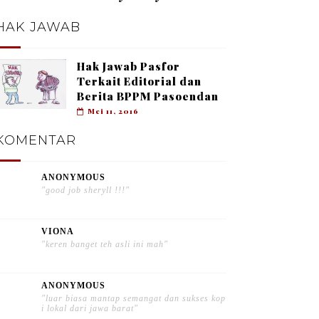
HAK JAWAB
Hak Jawab Pasfor
Terkait Editorial dan
Berita BPPM Pasoendan
Mei 11, 2016
KOMENTAR
ANONYMOUS
"good job sheryll !!!"
VIONA
"keren banget teh asli ini mah"
ANONYMOUS
"luar biasa mantap semangat dan sukses kop
i lokal dari jawa barat"