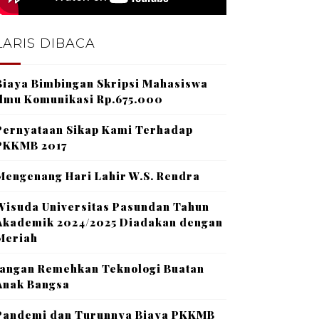
LARIS DIBACA
Biaya Bimbingan Skripsi Mahasiswa
Ilmu Komunikasi Rp.675.000
Pernyataan Sikap Kami Terhadap
PKKMB 2017
Mengenang Hari Lahir W.S. Rendra
Wisuda Universitas Pasundan Tahun
Akademik 2024/2025 Diadakan dengan
Meriah
Jangan Remehkan Teknologi Buatan
Anak Bangsa
Pandemi dan Turunnya Biaya PKKMB