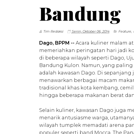
Bandung
Tim Redaksi
Senin, Oktober 06, 2014
Feature
,
Dago, BPPM --
Acara kuliner malam at
memeriahkan peringatan hari jadi ko
di beberapa wilayah seperti Dago, U
Bandung Kulon. Namun, yang paling 
adalah kawasan Dago. Di sepanjang 
menawarkan berbagai macam makana
tradisional khas kota kembang, cemi
hingga beberapa makanan berat da
Selain kuliner, kawasan Dago juga me
menarik antusiasme warga, utamanya
wilayah tumplek memadati arena pang
populer seperti band Mocca, The Pa