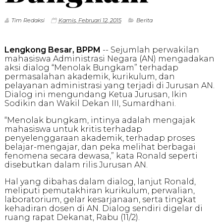
Tim Redaksi
Kamis, Februari 12, 2015
Berita
Lengkong Besar, BPPM
-- Sejumlah perwakilan
mahasiswa Administrasi Negara (AN) mengadakan
aksi dialog “Menolak Bungkam” terhadap
permasalahan akademik, kurikulum, dan
pelayanan administrasi yang terjadi di Jurusan AN.
Dialog ini mengundang Ketua Jurusan, Ikin
Sodikin dan Wakil Dekan III, Sumardhani.
“Menolak bungkam, intinya adalah mengajak
mahasiswa untuk kritis terhadap
penyelenggaraan akademik, terhadap proses
belajar-mengajar, dan peka melihat berbagai
fenomena secara dewasa,” kata Ronald seperti
disebutkan dalam rilis Jurusan AN.
Hal yang dibahas dalam dialog, lanjut Ronald,
meliputi pemutakhiran kurikulum, perwalian,
laboratorium, gelar kesarjanaan, serta tingkat
kehadiran dosen di AN. Dialog sendiri digelar di
ruang rapat Dekanat, Rabu (11/2).