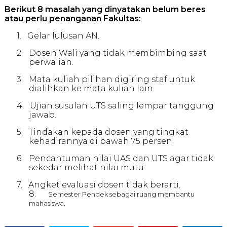
Berikut 8 masalah yang dinyatakan belum beres
atau perlu penanganan Fakultas:
1.
Gelar lulusan AN.
2.
Dosen Wali yang tidak membimbing saat
perwalian.
3.
Mata kuliah pilihan digiring staf untuk
dialihkan ke mata kuliah lain.
4.
Ujian susulan UTS saling lempar tanggung
jawab.
5.
Tindakan kepada dosen yang tingkat
kehadirannya di bawah 75 persen.
6.
Pencantuman nilai UAS dan UTS agar tidak
sekedar melihat nilai mutu.
7.
Angket evaluasi dosen tidak berarti.
8.
Semester Pendek sebagai ruang membantu
mahasiswa.