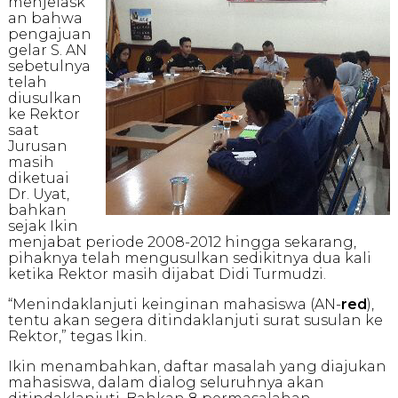
menjelask
an bahwa
pengajuan
gelar S. AN
sebetulnya
telah
diusulkan
ke Rektor
saat
Jurusan
masih
diketuai
Dr. Uyat,
bahkan
sejak Ikin
menjabat periode 2008-2012 hingga sekarang,
pihaknya telah mengusulkan sedikitnya dua kali
ketika Rektor masih dijabat Didi Turmudzi.
“Menindaklanjuti keinginan mahasiswa (AN-
red
),
tentu akan segera ditindaklanjuti surat susulan ke
Rektor,” tegas Ikin.
Ikin menambahkan, daftar masalah yang diajukan
mahasiswa, dalam dialog seluruhnya akan