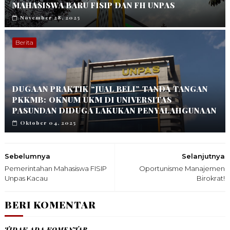
MAHASISWA BARU FISIP DAN FH UNPAS
November 28, 2025
Berita
DUGAAN PRAKTIK “JUAL BELI” TANDA TANGAN
PKKMB: OKNUM UKM DI UNIVERSITAS
PASUNDAN DIDUGA LAKUKAN PENYALAHGUNAAN
Oktober 04, 2025
Sebelumnya
Selanjutnya
Pemerintahan Mahasiswa FISIP
Oportunisme Manajemen
Unpas Kacau
Birokrat!
BERI KOMENTAR
TIDAK ADA KOMENTAR