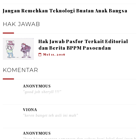
Jangan Remehkan Teknologi Buatan Anak Bangsa
HAK JAWAB
Hak Jawab Pasfor Terkait Editorial
dan Berita BPPM Pasoendan
Mei 11, 2016
KOMENTAR
ANONYMOUS
"good job sheryll !!!"
VIONA
"keren banget teh asli ini mah"
ANONYMOUS