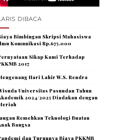
LARIS DIBACA
Biaya Bimbingan Skripsi Mahasiswa
Ilmu Komunikasi Rp.675.000
Pernyataan Sikap Kami Terhadap
PKKMB 2017
Mengenang Hari Lahir W.S. Rendra
Wisuda Universitas Pasundan Tahun
Akademik 2024/2025 Diadakan dengan
Meriah
Jangan Remehkan Teknologi Buatan
Anak Bangsa
Pandemi dan Turunnya Biaya PKKMB