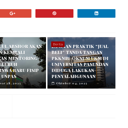
Berita
LUL ABSHOR AKAN
DUGAAN PRAKTIK “JUAL
N KEMBALI
BELI” TANDA TANGAN
TAN MENTORING
PKKMB: OKNUM UKM DI
SELURUH
UNIVERSITAS PASUNDAN
SWA BARU FISIP
DIDUGA LAKUKAN
 UNPAS
PENYALAHGUNAAN
er 28, 2025
Oktober 04, 2025