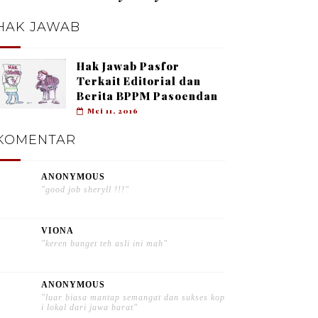
HAK JAWAB
Hak Jawab Pasfor
Terkait Editorial dan
Berita BPPM Pasoendan
Mei 11, 2016
KOMENTAR
ANONYMOUS
"good job sheryll !!!"
VIONA
"keren banget teh asli ini mah"
ANONYMOUS
"luar biasa mantap semangat dan sukses kop
i lokal dari jawa barat"