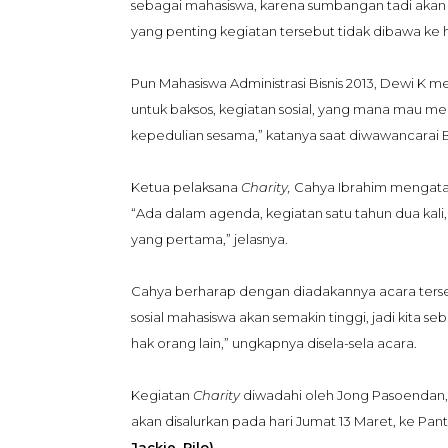
sebagai mahasiswa, karena sumbangan tadi akan
yang penting kegiatan tersebut tidak dibawa ke h
Pun Mahasiswa Administrasi Bisnis 2013, Dewi K
untuk baksos, kegiatan sosial, yang mana mau m
kepedulian sesama,” katanya saat diwawancarai
Ketua pelaksana
Charity,
Cahya Ibrahim mengatak
“Ada dalam agenda, kegiatan satu tahun dua kali,
yang pertama,” jelasnya.
Cahya berharap dengan diadakannya acara terse
sosial mahasiswa akan semakin tinggi, jadi kita se
hak orang lain,” ungkapnya disela-sela acara.
Kegiatan
Charity
diwadahi oleh Jong Pasoendan, 
akan disalurkan pada hari Jumat 13 Maret, ke Pan
Jackie, Rilo)