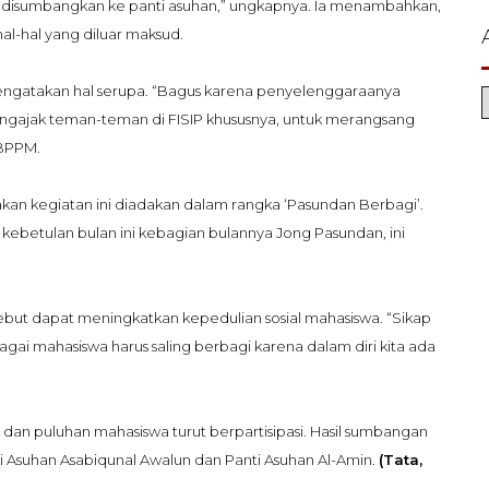
 disumbangkan ke panti asuhan,” ungkapnya. Ia menambahkan,
al-hal yang diluar maksud.
 mengatakan hal serupa. “Bagus karena penyelenggaraanya
engajak teman-teman di FISIP khususnya, untuk merangsang
 BPPM.
an kegiatan ini diadakan dalam rangka ‘Pasundan Berbagi’.
 kebetulan bulan ini kebagian bulannya Jong Pasundan, ini
but dapat meningkatkan kepedulian sosial mahasiswa. “Sikap
bagai mahasiswa harus saling berbagi karena dalam diri kita ada
dan puluhan mahasiswa turut berpartisipasi. Hasil sumbangan
ti Asuhan Asabiqunal Awalun dan Panti Asuhan Al-Amin.
(Tata,