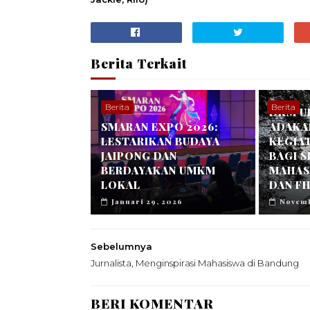
Berita Terkait
Berita
Berita
DKM U
SMARAN EXPO 2026:
ADAKA
LESTARIKAN BUDAYA
KEGIA
JAIPONG DAN
BAGI 
BERDAYAKAN UMKM
MAHASI
LOKAL
DAN FH
Januari 29, 2026
Novemb
Sebelumnya
Jurnalista, Menginspirasi Mahasiswa di Bandung
BERI KOMENTAR