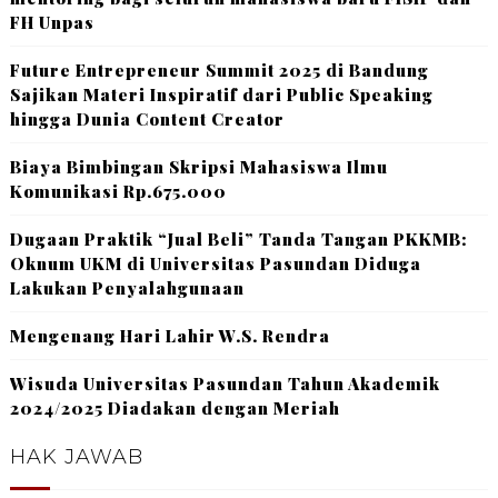
FH Unpas
Future Entrepreneur Summit 2025 di Bandung
Sajikan Materi Inspiratif dari Public Speaking
hingga Dunia Content Creator
Biaya Bimbingan Skripsi Mahasiswa Ilmu
Komunikasi Rp.675.000
Dugaan Praktik “Jual Beli” Tanda Tangan PKKMB:
Oknum UKM di Universitas Pasundan Diduga
Lakukan Penyalahgunaan
Mengenang Hari Lahir W.S. Rendra
Wisuda Universitas Pasundan Tahun Akademik
2024/2025 Diadakan dengan Meriah
HAK JAWAB