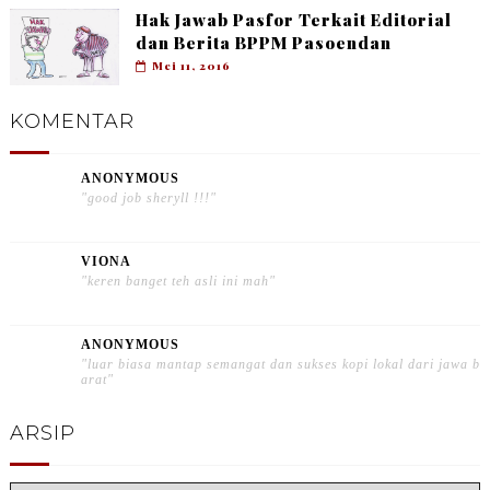
Hak Jawab Pasfor Terkait Editorial
dan Berita BPPM Pasoendan
Mei 11, 2016
KOMENTAR
ANONYMOUS
"good job sheryll !!!"
VIONA
"keren banget teh asli ini mah"
ANONYMOUS
"luar biasa mantap semangat dan sukses kopi lokal dari jawa b
arat"
ARSIP