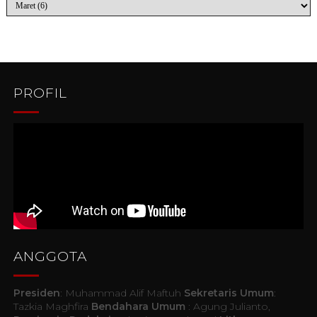
PROFIL
ANGGOTA
Presiden
: Muhammad Alif Maftuh
Sekretaris Umum
:
Tazkia Maghfira
Bendahara Umum
: Agung Julianto,