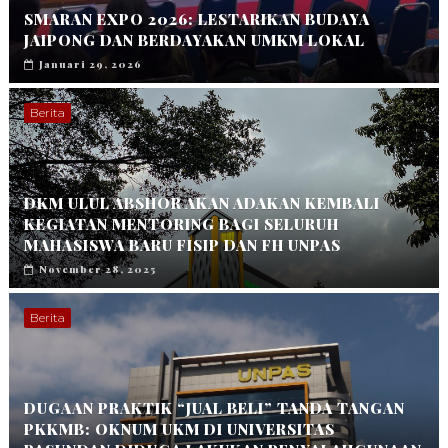
SMARAN EXPO 2026: LESTARIKAN BUDAYA
JAIPONG DAN BERDAYAKAN UMKM LOKAL
Januari 29, 2026
Berita
DKM ULUL ABSHOR AKAN ADAKAN KEMBALI
KEGIATAN MENTORING BAGI SELURUH
MAHASISWA BARU FISIP DAN FH UNPAS
November 28, 2025
Berita
DUGAAN PRAKTIK “JUAL BELI” TANDA TANGAN
PKKMB: OKNUM UKM DI UNIVERSITAS