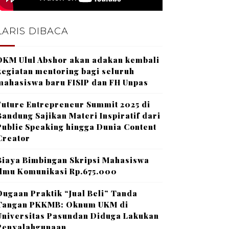
LARIS DIBACA
DKM Ulul Abshor akan adakan kembali
kegiatan mentoring bagi seluruh
mahasiswa baru FISIP dan FH Unpas
Future Entrepreneur Summit 2025 di
Bandung Sajikan Materi Inspiratif dari
Public Speaking hingga Dunia Content
Creator
Biaya Bimbingan Skripsi Mahasiswa
Ilmu Komunikasi Rp.675.000
Dugaan Praktik “Jual Beli” Tanda
Tangan PKKMB: Oknum UKM di
Universitas Pasundan Diduga Lakukan
Penyalahgunaan