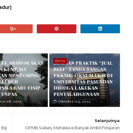
adur)
Berita
LUL ABSHOR AKAN
DUGAAN PRAKTIK “JUAL
N KEMBALI
BELI” TANDA TANGAN
TAN MENTORING
PKKMB: OKNUM UKM DI
SELURUH
UNIVERSITAS PASUNDAN
SWA BARU FISIP
DIDUGA LAKUKAN
 UNPAS
PENYALAHGUNAAN
er 28, 2025
Oktober 04, 2025
Selanjutnya
Biji
OPMB Sukses, Mahasiswa Banyak Ambil Pelajaran