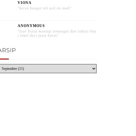
VIONA
"keren banget teh asli ini mah"
ANONYMOUS
"luar biasa mantap semangat dan sukses kop
i lokal dari jawa barat"
ARSIP