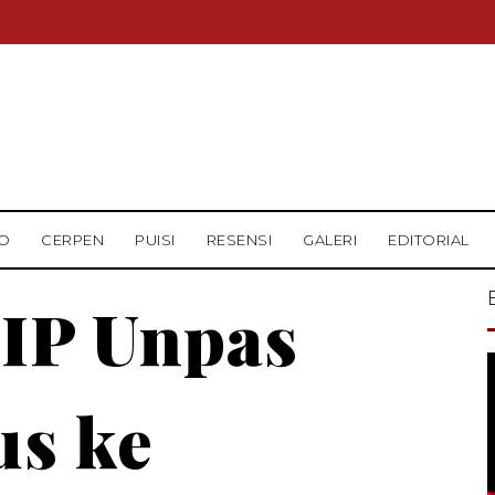
O
CERPEN
PUISI
RESENSI
GALERI
EDITORIAL
IP Unpas
us ke