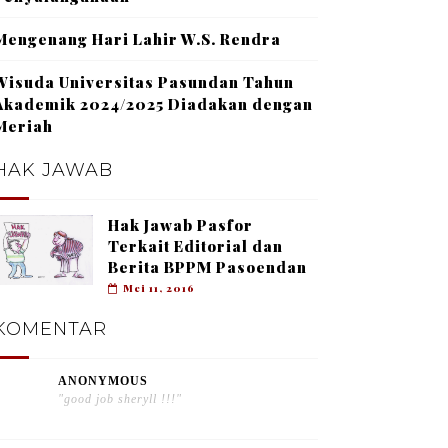
Mengenang Hari Lahir W.S. Rendra
Wisuda Universitas Pasundan Tahun
Akademik 2024/2025 Diadakan dengan
Meriah
HAK JAWAB
Hak Jawab Pasfor
Terkait Editorial dan
Berita BPPM Pasoendan
Mei 11, 2016
KOMENTAR
ANONYMOUS
"good job sheryll !!!"