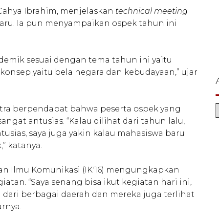
Cahya Ibrahim, menjelaskan
technical meeting
aru. Ia pun menyampaikan ospek tahun ini
emik sesuai dengan tema tahun ini yaitu
onsep yaitu bela negara dan kebudayaan,” ujar
Citra berpendapat bahwa peserta ospek yang
sangat antusias. “Kalau dilihat dari tahun lalu,
tusias, saya juga yakin kalau mahasiswa baru
,” katanya.
san Ilmu Komunikasi (IK'16) mengungkapkan
tan. “Saya senang bisa ikut kegiatan hari ini,
ari berbagai daerah dan mereka juga terlihat
arnya.