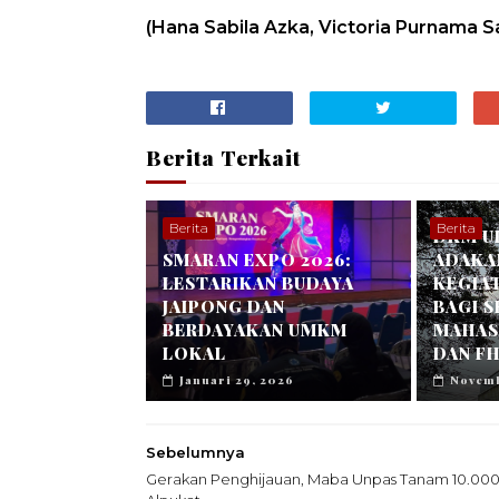
(Hana Sabila Azka, Victoria Purnama S
Berita Terkait
Berita
Berita
DKM U
SMARAN EXPO 2026:
ADAKA
LESTARIKAN BUDAYA
KEGIA
JAIPONG DAN
BAGI 
BERDAYAKAN UMKM
MAHASI
LOKAL
DAN FH
Januari 29, 2026
Novemb
Sebelumnya
Gerakan Penghijauan, Maba Unpas Tanam 10.000 