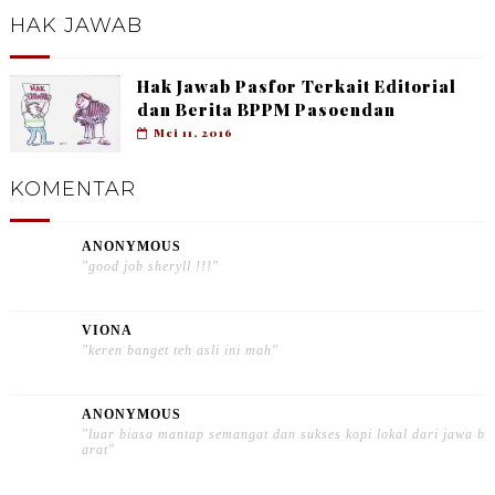
HAK JAWAB
Hak Jawab Pasfor Terkait Editorial
dan Berita BPPM Pasoendan
Mei 11, 2016
KOMENTAR
ANONYMOUS
"good job sheryll !!!"
VIONA
"keren banget teh asli ini mah"
ANONYMOUS
"luar biasa mantap semangat dan sukses kopi lokal dari jawa b
arat"