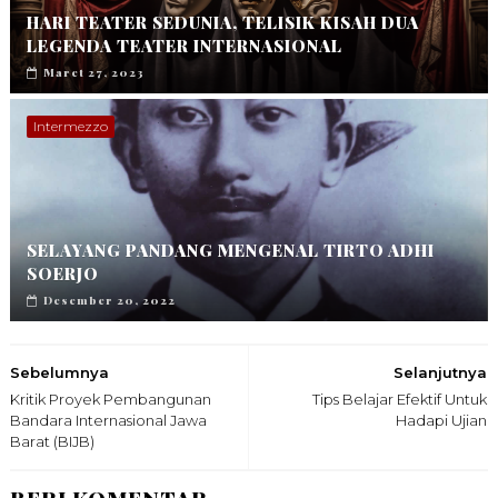
HARI TEATER SEDUNIA, TELISIK KISAH DUA
LEGENDA TEATER INTERNASIONAL
Maret 27, 2023
Intermezzo
SELAYANG PANDANG MENGENAL TIRTO ADHI
SOERJO
Desember 20, 2022
Sebelumnya
Selanjutnya
Kritik Proyek Pembangunan
Tips Belajar Efektif Untuk
Bandara Internasional Jawa
Hadapi Ujian
Barat (BIJB)
BERI KOMENTAR