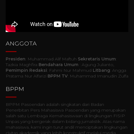
ANGGOTA
Presiden
: Muhammad Alif Maftuh
Sekretaris Umum
:
Tazkia Maghfira
Bendahara Umum
: Agung Julianto,
Pemimpin Redaksi
: Fahmi Nur Mahmud
Litbang
: Angga
Pratama Nur Alfarizi
BPPM TV
: Muhammad Imanudin Zulfa
BPPM
BPPM Pasoendan adalah singkatan dari Badan
Penerbitan Pers Mahasiswa Pasoendan yang merupakan
salah satu Lembaga Kemahasiswaan di lingkungan FISIP
Unpas yang bergerak dalam bidang jurnalistik. Atas nama
mahasiswa, kami ingin turut andil menciptakan lingkungan
civitas akademik yang lebih konstruktif melalui media