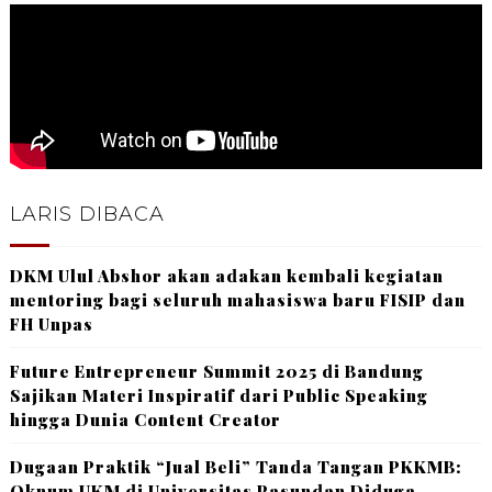
LARIS DIBACA
DKM Ulul Abshor akan adakan kembali kegiatan
mentoring bagi seluruh mahasiswa baru FISIP dan
FH Unpas
Future Entrepreneur Summit 2025 di Bandung
Sajikan Materi Inspiratif dari Public Speaking
hingga Dunia Content Creator
Dugaan Praktik “Jual Beli” Tanda Tangan PKKMB:
Oknum UKM di Universitas Pasundan Diduga