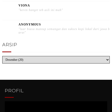
VIONA
"keren banget teh asli ini mah"
ANONYMOUS
"luar biasa mantap semangat dan sukses kopi lokal dari jawa b
arat"
ARSIP
PROFIL