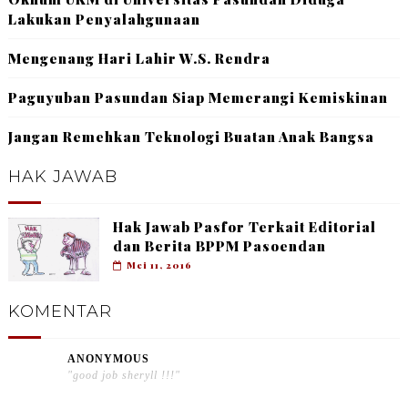
Lakukan Penyalahgunaan
Mengenang Hari Lahir W.S. Rendra
Paguyuban Pasundan Siap Memerangi Kemiskinan
Jangan Remehkan Teknologi Buatan Anak Bangsa
HAK JAWAB
Hak Jawab Pasfor Terkait Editorial
dan Berita BPPM Pasoendan
Mei 11, 2016
KOMENTAR
ANONYMOUS
"good job sheryll !!!"