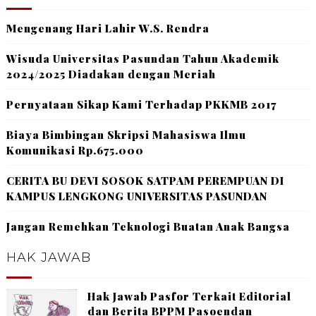
Mengenang Hari Lahir W.S. Rendra
Wisuda Universitas Pasundan Tahun Akademik
2024/2025 Diadakan dengan Meriah
Pernyataan Sikap Kami Terhadap PKKMB 2017
Biaya Bimbingan Skripsi Mahasiswa Ilmu
Komunikasi Rp.675.000
CERITA BU DEVI SOSOK SATPAM PEREMPUAN DI
KAMPUS LENGKONG UNIVERSITAS PASUNDAN
Jangan Remehkan Teknologi Buatan Anak Bangsa
HAK JAWAB
Hak Jawab Pasfor Terkait Editorial
dan Berita BPPM Pasoendan