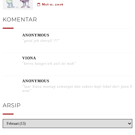
Mei 11, 2016
KOMENTAR
ANONYMOUS
"good job sheryll !!!"
VIONA
"keren banget teh asli ini mah"
ANONYMOUS
"luar biasa mantap semangat dan sukses kopi lokal dari jawa b
arat"
ARSIP