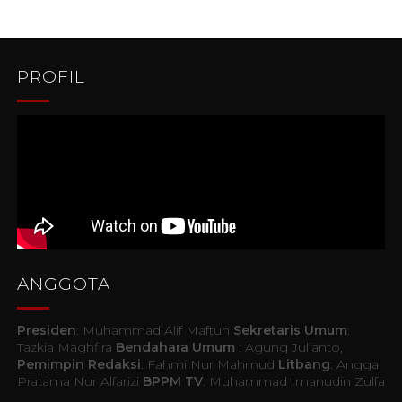
PROFIL
ANGGOTA
Presiden
: Muhammad Alif Maftuh
Sekretaris Umum
:
Tazkia Maghfira
Bendahara Umum
: Agung Julianto,
Pemimpin Redaksi
: Fahmi Nur Mahmud
Litbang
: Angga
Pratama Nur Alfarizi
BPPM TV
: Muhammad Imanudin Zulfa