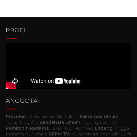
PROFIL
ANGGOTA
Presiden
: Muhammad Alif Maftuh
Sekretaris Umum
:
Tazkia Maghfira
Bendahara Umum
: Agung Julianto,
Pemimpin Redaksi
: Fahmi Nur Mahmud
Litbang
: Angga
Pratama Nur Alfarizi
BPPM TV
: Muhammad Imanudin Zulfa