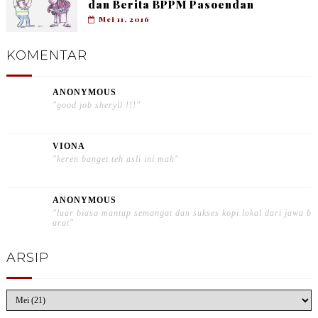
dan Berita BPPM Pasoendan
Mei 11, 2016
KOMENTAR
ANONYMOUS
"good job sheryll !!!"
VIONA
"keren banget teh asli ini mah"
ANONYMOUS
"luar biasa mantap semangat dan sukses kopi lokal dari jawa b
arat"
ARSIP