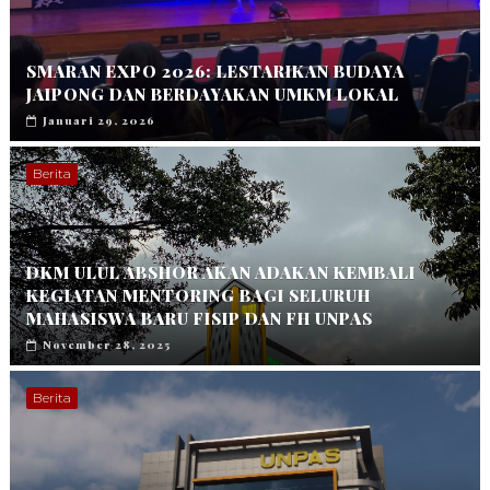
SMARAN EXPO 2026: LESTARIKAN BUDAYA
JAIPONG DAN BERDAYAKAN UMKM LOKAL
Januari 29, 2026
Berita
DKM ULUL ABSHOR AKAN ADAKAN KEMBALI
KEGIATAN MENTORING BAGI SELURUH
MAHASISWA BARU FISIP DAN FH UNPAS
November 28, 2025
Berita