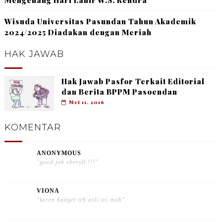
Wisuda Universitas Pasundan Tahun Akademik
2024/2025 Diadakan dengan Meriah
HAK JAWAB
Hak Jawab Pasfor Terkait Editorial
dan Berita BPPM Pasoendan
Mei 11, 2016
KOMENTAR
ANONYMOUS
"good job sheryll !!!"
VIONA
"keren banget teh asli ini mah"