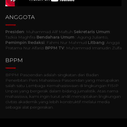
ANGGOTA
Presiden
: Muhammad Alif Maftuh
Sekretaris Umum
:
Tazkia Maghfira
Bendahara Umum
: Agung Julianto,
Pemimpin Redaksi
: Fahmi Nur Mahmud
Litbang
: Angga
Pratama Nur Alfarizi
BPPM TV
: Muhammad Imanudin Zulfa
BPPM
BPPM Pasoendan adalah singkatan dari Badan
Penerbitan Pers Mahasiswa Pasoendan yang merupakan
salah satu Lembaga Kemahasiswaan di lingkungan FISIP
Unpas yang bergerak dalam bidang jurnalistik. Atas nama
mahasiswa, kami ingin turut andil menciptakan lingkungan
civitas akademik yang lebih konstruktif melalui media
sebagai alat pergerakan.