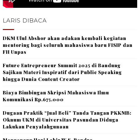
LARIS DIBACA
DKM Ulul Abshor akan adakan kembali kegiatan
mentoring bagi seluruh mahasiswa baru FISIP dan
FH Unpas
Future Entrepreneur Summit 2025 di Bandung
Sajikan Materi Inspiratif dari Public Speaking
hingga Dunia Content Creator
Biaya Bimbingan Skripsi Mahasiswa Ilmu
Komunikasi Rp.675.000
Dugaan Praktik “Jual Beli” Tanda Tangan PKKMB:
Oknum UKM di Universitas Pasundan Diduga
Lakukan Penyalahgunaan
Mengenang Hari Lahir W.S. Rendra