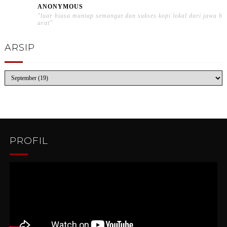
ANONYMOUS
"luar biasa mantap semangat dan sukses kopi lokal dari jawa b
arat"
ARSIP
PROFIL