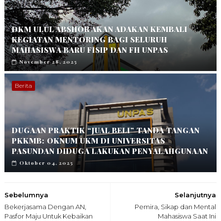
DKM ULUL ABSHOR AKAN ADAKAN KEMBALI
KEGIATAN MENTORING BAGI SELURUH
MAHASISWA BARU FISIP DAN FH UNPAS
November 28, 2025
Berita
DUGAAN PRAKTIK “JUAL BELI” TANDA TANGAN
PKKMB: OKNUM UKM DI UNIVERSITAS
PASUNDAN DIDUGA LAKUKAN PENYALAHGUNAAN
Oktober 04, 2025
Sebelumnya
Selanjutnya
Bekerjasama Dengan AN,
Pemira, Sikap dan Mental
Pasfor Maju Untuk Kebaikan
Mahasiswa Saat Ini