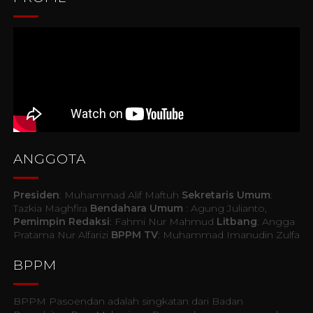
ANGGOTA
Presiden
: Muhammad Alif Maftuh
Sekretaris Umum
:
Tazkia Maghfira
Bendahara Umum
: Agung Julianto,
Pemimpin Redaksi
: Fahmi Nur Mahmud
Litbang
: Angga
Pratama Nur Alfarizi
BPPM TV
: Muhammad Imanudin Zulfa
BPPM
BPPM Pasoendan adalah singkatan dari Badan