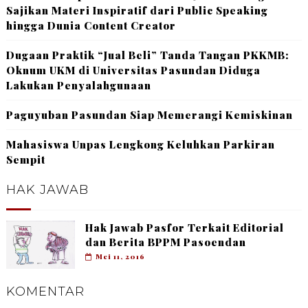
Sajikan Materi Inspiratif dari Public Speaking
hingga Dunia Content Creator
Dugaan Praktik “Jual Beli” Tanda Tangan PKKMB:
Oknum UKM di Universitas Pasundan Diduga
Lakukan Penyalahgunaan
Paguyuban Pasundan Siap Memerangi Kemiskinan
Mahasiswa Unpas Lengkong Keluhkan Parkiran
Sempit
HAK JAWAB
Hak Jawab Pasfor Terkait Editorial
dan Berita BPPM Pasoendan
Mei 11, 2016
KOMENTAR