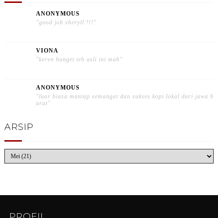
ANONYMOUS
"good job sheryll !!!"
VIONA
"keren banget teh asli ini mah"
ANONYMOUS
"luar biasa mantap semangat dan sukses kopi lokal dari jawa b
arat"
ARSIP
PROFIL