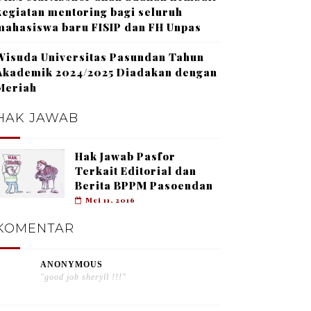
kegiatan mentoring bagi seluruh
mahasiswa baru FISIP dan FH Unpas
Wisuda Universitas Pasundan Tahun
Akademik 2024/2025 Diadakan dengan
Meriah
HAK JAWAB
Hak Jawab Pasfor
Terkait Editorial dan
Berita BPPM Pasoendan
Mei 11, 2016
KOMENTAR
ANONYMOUS
"good job sheryll !!!"