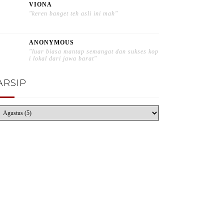
VIONA
"keren banget teh asli ini mah"
ANONYMOUS
"luar biasa mantap semangat dan sukses kop
i lokal dari jawa barat"
ARSIP