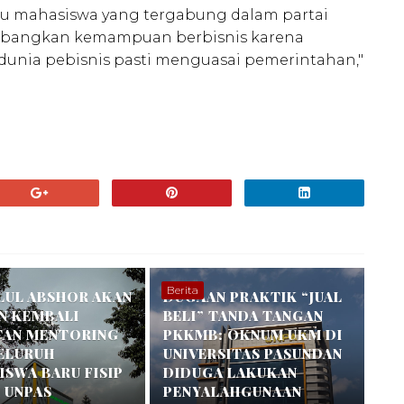
itu mahasiswa yang tergabung dalam partai
gembangkan kemampuan berbisnis karena
dunia pebisnis pasti menguasai pemerintahan,"
Berita
LUL ABSHOR AKAN
DUGAAN PRAKTIK “JUAL
N KEMBALI
BELI” TANDA TANGAN
TAN MENTORING
PKKMB: OKNUM UKM DI
SELURUH
UNIVERSITAS PASUNDAN
SWA BARU FISIP
DIDUGA LAKUKAN
 UNPAS
PENYALAHGUNAAN