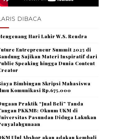
LARIS DIBACA
Mengenang Hari Lahir W.S. Rendra
Future Entrepreneur Summit 2025 di
Bandung Sajikan Materi Inspiratif dari
Public Speaking hingga Dunia Content
Creator
Biaya Bimbingan Skripsi Mahasiswa
Ilmu Komunikasi Rp.675.000
Dugaan Praktik “Jual Beli” Tanda
Tangan PKKMB: Oknum UKM di
Universitas Pasundan Diduga Lakukan
Penyalahgunaan
DKM Ulul Abshor akan adakan kembali