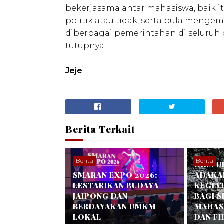
bekerjasama antar mahasiswa, baik 
politik atau tidak, serta pula men
diberbagai pemerintahan di seluruh 
tutupnya.
Jeje
Berita Terkait
Berita
Berita
DKM U
SMARAN EXPO 2026:
ADAKA
LESTARIKAN BUDAYA
KEGIA
JAIPONG DAN
BAGI 
BERDAYAKAN UMKM
MAHASI
LOKAL
DAN FH