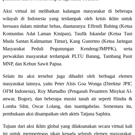
Aksi virtual ini melibatkan kalangan masyarakat di beberapa
wilayah di Indonesia yang terdampak oleh krisis iklim untuk
bersuara dalam mimbar bebas, diantaranya: Effendi Buhing (Ketua
Komunitas Adat Laman Kinipan), Taufik Iskandar (Ketua Tani
Muda Santan Kalimantan Timur), Kang Gunretno (Ketua Jaringan
Masyarakat Peduli Pegunungan Kendeng/JMPPK), serta
perwakilan masyarakat terdampak PLTU Batang, Tambang Pasir
MNP, dan Kebun Sawit Papua.
Selain itu aksi tersebut juga dihadiri oleh berbagai elemen
masyarakat lainnya, yaitu Peter Alsis Goa Wonga (Direktur JPIC
OFM Indonesia), Roy Murtadho (Pengasuh Pesantren Misykat Al-
anwar, Bogor), dan beberapa musisi tanah air seperti Hindia &
Lomba Sihir, Oscar Lolang, dan tuantigabelas. Sementara itu,
pembukaan aksi disampaikan oleh aktris Tatjana Saphira.
Tujuan dari aksi iklim global yang dilaksanakan secara virtual kali
ini untuk mempertegas sikap kepada seluruh elemen masyarakat,