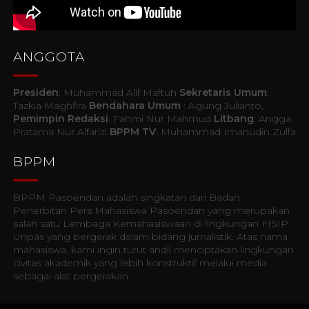
ANGGOTA
Presiden
: Muhammad Alif Maftuh
Sekretaris Umum
:
Tazkia Maghfira
Bendahara Umum
: Agung Julianto,
Pemimpin Redaksi
: Fahmi Nur Mahmud
Litbang
: Angga
Pratama Nur Alfarizi
BPPM TV
: Muhammad Imanudin Zulfa
BPPM
BPPM Pasoendan adalah singkatan dari Badan
Penerbitan Pers Mahasiswa Pasoendan yang merupakan
salah satu Lembaga Kemahasiswaan di lingkungan FISIP
Unpas yang bergerak dalam bidang jurnalistik. Atas nama
mahasiswa, kami ingin turut andil menciptakan lingkungan
civitas akademik yang lebih konstruktif melalui media
sebagai alat pergerakan.