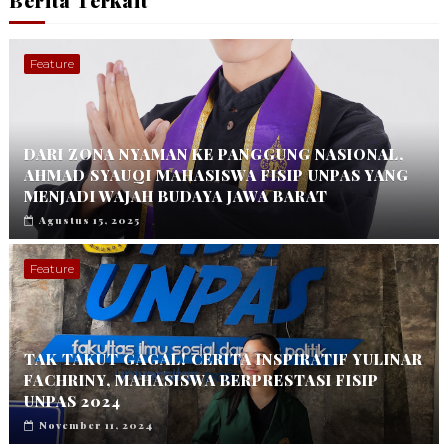
Feature
DARI ZONA NYAMAN KE PANGGUNG NASIONAL,
AHMAD SYAUQI MAHASISWA FISIP UNPAS YANG
MENJADI WAJAH BUDAYA JAWA BARAT
Agustus 15, 2025
Feature
TAK TAKUT GAGAL! CERITA INSPIRATIF YULINAR
FACHRINY, MAHASISWA BERPRESTASI FISIP
UNPAS 2024
November 11, 2024