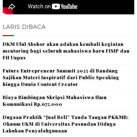
LARIS DIBACA
DKM Ulul Abshor akan adakan kembali kegiatan
mentoring bagi seluruh mahasiswa baru FISIP dan
FH Unpas
Future Entrepreneur Summit 2025 di Bandung
Sajikan Materi Inspiratif dari Public Speaking
hingga Dunia Content Creator
Biaya Bimbingan Skripsi Mahasiswa Ilmu
Komunikasi Rp.675.000
Dugaan Praktik “Jual Beli” Tanda Tangan PKKMB:
Oknum UKM di Universitas Pasundan Diduga
Lakukan Penyalahgunaan