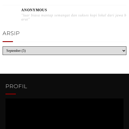
ANONYMOUS
"luar biasa mantap semangat dan sukses kopi lokal dari jawa b
arat"
ARSIP
PROFIL