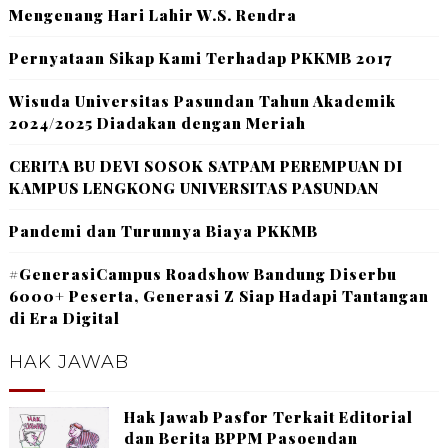
Mengenang Hari Lahir W.S. Rendra
Pernyataan Sikap Kami Terhadap PKKMB 2017
Wisuda Universitas Pasundan Tahun Akademik
2024/2025 Diadakan dengan Meriah
CERITA BU DEVI SOSOK SATPAM PEREMPUAN DI
KAMPUS LENGKONG UNIVERSITAS PASUNDAN
Pandemi dan Turunnya Biaya PKKMB
#GenerasiCampus Roadshow Bandung Diserbu
6000+ Peserta, Generasi Z Siap Hadapi Tantangan
di Era Digital
HAK JAWAB
Hak Jawab Pasfor Terkait Editorial
dan Berita BPPM Pasoendan