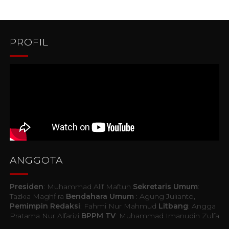
PROFIL
ANGGOTA
Presiden
: Muhammad Alif Maftuh
Sekretaris Umum
:
Tazkia Maghfira
Bendahara Umum
: Agung Julianto,
Pemimpin Redaksi
: Fahmi Nur Mahmud
Litbang
: Angga
Pratama Nur Alfarizi
BPPM TV
: Muhammad Imanudin Zulfa