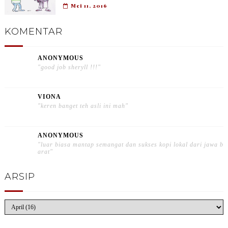
Mei 11, 2016
KOMENTAR
ANONYMOUS
"good job sheryll !!!"
VIONA
"keren banget teh asli ini mah"
ANONYMOUS
"luar biasa mantap semangat dan sukses kopi lokal dari jawa b
arat"
ARSIP