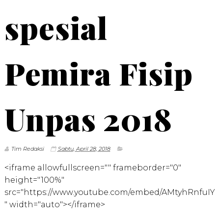
spesial
Pemira Fisip
Unpas 2018
Tim Redaksi
Sabtu, April 28, 2018
<iframe allowfullscreen="" frameborder="0"
height="100%"
src="https://www.youtube.com/embed/AMtyhRnfuIY
" width="auto"></iframe>