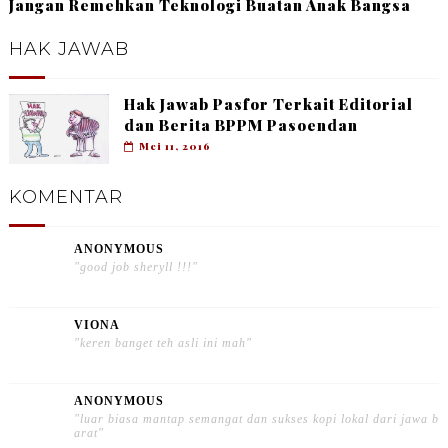
Jangan Remehkan Teknologi Buatan Anak Bangsa
HAK JAWAB
Hak Jawab Pasfor Terkait Editorial
dan Berita BPPM Pasoendan
Mei 11, 2016
KOMENTAR
ANONYMOUS
"good job sheryll !!!"
VIONA
"keren banget teh asli ini mah"
ANONYMOUS
"luar biasa mantap semangat dan sukses kopi lokal dari jawa b
arat"