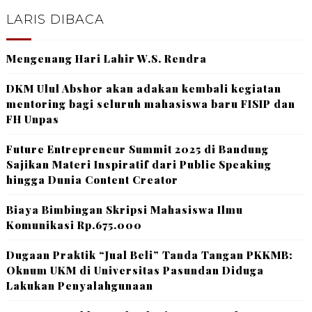
LARIS DIBACA
Mengenang Hari Lahir W.S. Rendra
DKM Ulul Abshor akan adakan kembali kegiatan
mentoring bagi seluruh mahasiswa baru FISIP dan
FH Unpas
Future Entrepreneur Summit 2025 di Bandung
Sajikan Materi Inspiratif dari Public Speaking
hingga Dunia Content Creator
Biaya Bimbingan Skripsi Mahasiswa Ilmu
Komunikasi Rp.675.000
Dugaan Praktik “Jual Beli” Tanda Tangan PKKMB:
Oknum UKM di Universitas Pasundan Diduga
Lakukan Penyalahgunaan