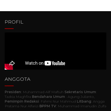
PROFIL
ANGGOTA
Presiden
: Muhammad Alif Maftuh
Sekretaris Umum
:
Tazkia Maghfira
Bendahara Umum
: Agung Julianto,
Pemimpin Redaksi
: Fahmi Nur Mahmud
Litbang
: Angga
Pratama Nur Alfarizi
BPPM TV
: Muhammad Imanudin Zulfa