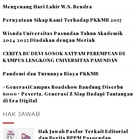
Mengenang Hari Lahir W.S. Rendra
Pernyataan Sikap Kami Terhadap PKKMB 2017
Wisuda Universitas Pasundan Tahun Akademik
2024/2025 Diadakan dengan Meriah
CERITA BU DEVI SOSOK SATPAM PEREMPUAN DI
KAMPUS LENGKONG UNIVERSITAS PASUNDAN
Pandemi dan Turunnya Biaya PKKMB
#GenerasiCampus Roadshow Bandung Diserbu
6000+ Peserta, Generasi Z Siap Hadapi Tantangan
di Era Digital
HAK JAWAB
Hak Jawab Pasfor Terkait Editorial
dan Berita BPPM Pasoendan