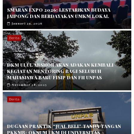
SMARAN EXPO 2026: LESTARIKAN BUDAYA
JAIPONG DAN BERDAYAKAN UMKM LOKAL
Januari 29, 2026
Berita
DKM ULUL ABSHOR AKAN ADAKAN KEMBALI
KEGIATAN MENTORING BAGI SELURUH
MAHASISWA BARU FISIP DAN FH UNPAS
November 28, 2025
Berita
DUGAAN PRAKTIK “JUAL BELI” TANDA TANGAN
PKKMB: OKNUM UKM DI UNIVERSITAS