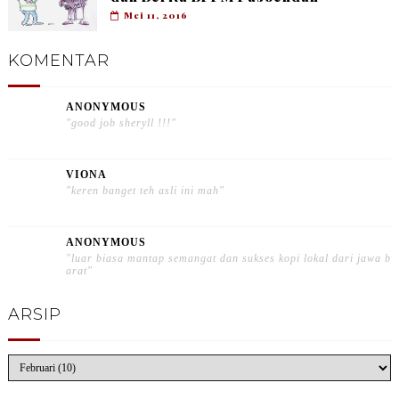
Mei 11, 2016
KOMENTAR
ANONYMOUS
"good job sheryll !!!"
VIONA
"keren banget teh asli ini mah"
ANONYMOUS
"luar biasa mantap semangat dan sukses kopi lokal dari jawa b
arat"
ARSIP