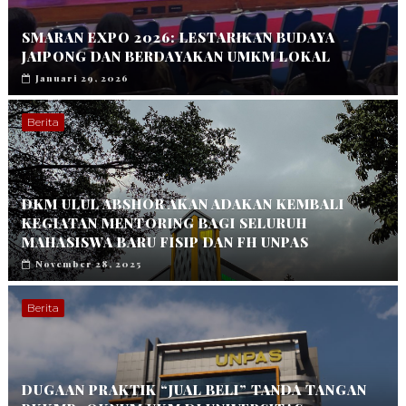
SMARAN EXPO 2026: LESTARIKAN BUDAYA
JAIPONG DAN BERDAYAKAN UMKM LOKAL
Januari 29, 2026
Berita
DKM ULUL ABSHOR AKAN ADAKAN KEMBALI
KEGIATAN MENTORING BAGI SELURUH
MAHASISWA BARU FISIP DAN FH UNPAS
November 28, 2025
Berita
DUGAAN PRAKTIK “JUAL BELI” TANDA TANGAN