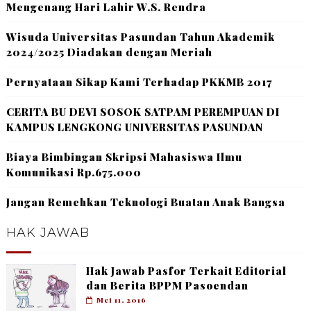
Mengenang Hari Lahir W.S. Rendra
Wisuda Universitas Pasundan Tahun Akademik
2024/2025 Diadakan dengan Meriah
Pernyataan Sikap Kami Terhadap PKKMB 2017
CERITA BU DEVI SOSOK SATPAM PEREMPUAN DI
KAMPUS LENGKONG UNIVERSITAS PASUNDAN
Biaya Bimbingan Skripsi Mahasiswa Ilmu
Komunikasi Rp.675.000
Jangan Remehkan Teknologi Buatan Anak Bangsa
HAK JAWAB
Hak Jawab Pasfor Terkait Editorial
dan Berita BPPM Pasoendan
Mei 11, 2016