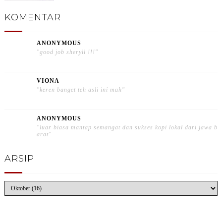
KOMENTAR
ANONYMOUS
"good job sheryll !!!"
VIONA
"keren banget teh asli ini mah"
ANONYMOUS
"luar biasa mantap semangat dan sukses kopi lokal dari jawa b
arat"
ARSIP