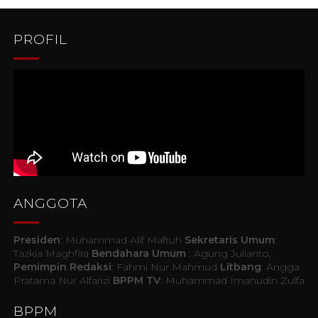
PROFIL
ANGGOTA
Presiden
: Muhammad Alif Maftuh
Sekretaris Umum
:
Tazkia Maghfira
Bendahara Umum
: Agung Julianto,
Pemimpin Redaksi
: Fahmi Nur Mahmud
Litbang
: Angga
Pratama Nur Alfarizi
BPPM TV
: Muhammad Imanudin Zulfa
BPPM