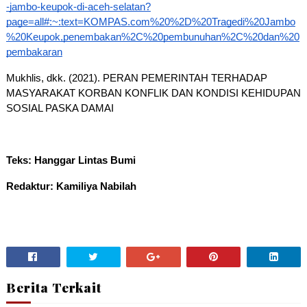
-jambo-keupok-di-aceh-selatan?
page=all#:~:text=KOMPAS.com%20%2D%20Tragedi%20Jambo
%20Keupok,penembakan%2C%20pembunuhan%2C%20dan%20
pembakaran
Mukhlis, dkk. (2021). PERAN PEMERINTAH TERHADAP 
MASYARAKAT KORBAN KONFLIK DAN KONDISI KEHIDUPAN 
SOSIAL PASKA DAMAI
Teks: Hanggar Lintas Bumi 
Redaktur: Kamiliya Nabilah
Berita Terkait