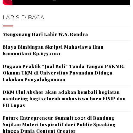
LARIS DIBACA
Mengenang Hari Lahir W.S. Rendra
Biaya Bimbingan Skripsi Mahasiswa Ilmu
Komunikasi Rp.675.000
Dugaan Praktik “Jual Beli” Tanda Tangan PKKMB:
Oknum UKM di Universitas Pasundan Diduga
Lakukan Penyalahgunaan
DKM Ulul Abshor akan adakan kembali kegiatan
mentoring bagi seluruh mahasiswa baru FISIP dan
FH Unpas
Future Entrepreneur Summit 2025 di Bandung
Sajikan Materi Inspiratif dari Public Speaking
hingga Dunia Content Creator