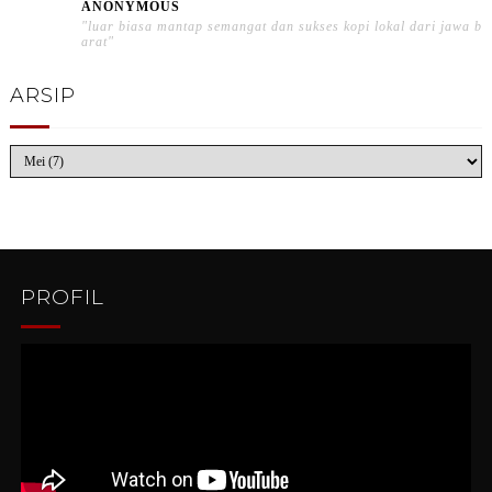
ANONYMOUS
"luar biasa mantap semangat dan sukses kopi lokal dari jawa b
arat"
ARSIP
PROFIL