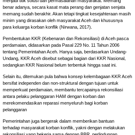
menjadi titik solusi dari permasalahan masyarakat. Memang 
benar adanya, secara kasat mata perang dan genjatan senjata 
memang sudah berakhir. Akan tetapi tingkat kesejahteraan masih 
minim yang dirasakan oleh masyarakat Aceh dan khususnya 
para keluarga korban konflik (Nirwana, 2017).
Pembentukan KKR (Kebenaran dan Rekonsiliasi) di Aceh pasca 
perdamaian, didasarkan pada Pasal 229 No. 11 Tahun 2006 
tentang Pemerintahan Aceh. Hanya saja, berdasarkan Undang-
Undang, KKR Aceh disebut sebagai bagian dari KKR Nasional, 
sedangkan KKR Nasional belum terbentuk hingga saat ini. 
Selain itu, ditemukan pula bahwa konsep kelembagaan KKR Aceh 
bersifat independen dan non-struktural dengan tujuan untuk 
memperkuat perdamaian, membantu tercapainya rekonsiliasi 
antara pelaku pelanggaran HAM dengan korban dan 
merekomendasikan reparasi menyeluruh bagi korban 
pelanggaran
Pemerintahan juga bergerak dalam memberikan bantuan 
terhadap masyarakat korban konflik, yakni dengan melakukan 
rekonsiliasi yang bekerja sama dengan BBR, perlindungan 