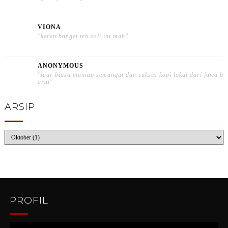
VIONA
"keren banget teh asli ini mah"
ANONYMOUS
"luar biasa mantap semangat dan sukses kopi lokal dari jawa b
arat"
ARSIP
PROFIL