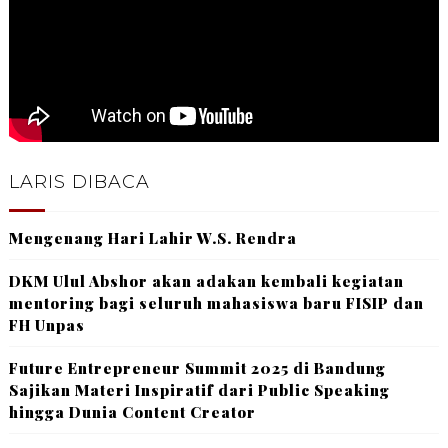
LARIS DIBACA
Mengenang Hari Lahir W.S. Rendra
DKM Ulul Abshor akan adakan kembali kegiatan
mentoring bagi seluruh mahasiswa baru FISIP dan
FH Unpas
Future Entrepreneur Summit 2025 di Bandung
Sajikan Materi Inspiratif dari Public Speaking
hingga Dunia Content Creator