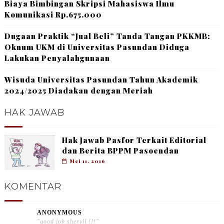
Biaya Bimbingan Skripsi Mahasiswa Ilmu
Komunikasi Rp.675.000
Dugaan Praktik “Jual Beli” Tanda Tangan PKKMB:
Oknum UKM di Universitas Pasundan Diduga
Lakukan Penyalahgunaan
Wisuda Universitas Pasundan Tahun Akademik
2024/2025 Diadakan dengan Meriah
HAK JAWAB
Hak Jawab Pasfor Terkait Editorial
dan Berita BPPM Pasoendan
Mei 11, 2016
KOMENTAR
ANONYMOUS
"good job sheryll !!!"