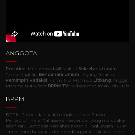
ANGGOTA
Presiden
: Muhammad Alif Maftuh
Sekretaris Umum
:
Tazkia Maghfira
Bendahara Umum
: Agung Julianto,
Pemimpin Redaksi
: Fahmi Nur Mahmud
Litbang
: Angga
Pratama Nur Alfarizi
BPPM TV
: Muhammad Imanudin Zulfa
BPPM
BPPM Pasoendan adalah singkatan dari Badan
Penerbitan Pers Mahasiswa Pasoendan yang merupakan
salah satu Lembaga Kemahasiswaan di lingkungan FISIP
Unpas yang bergerak dalam bidang jurnalistik. Atas nama