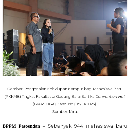
Gambar:
Pengenalan Kehidupan Kampus bagi Mahasiswa Baru
(PKKMB) Tingkat Fakultas di Gedung Balai Sartika
Convention Hall
(BIKASOGA) Bandung (05/10/2023).
Sumber: Mira.
BPPM Pasoendan
–
Sebanyak 944 mahasiswa baru