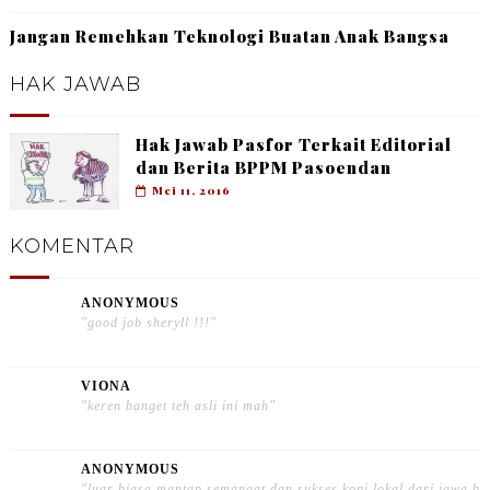
Jangan Remehkan Teknologi Buatan Anak Bangsa
HAK JAWAB
Hak Jawab Pasfor Terkait Editorial
dan Berita BPPM Pasoendan
Mei 11, 2016
KOMENTAR
ANONYMOUS
"good job sheryll !!!"
VIONA
"keren banget teh asli ini mah"
ANONYMOUS
"luar biasa mantap semangat dan sukses kopi lokal dari jawa b