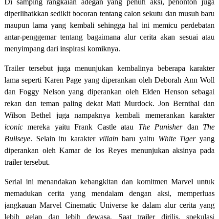
Di samping rangkaian adegan yang penuh aksi, penonton juga
diperlihatkkan sedikit bocoran tentang calon sekutu dan musuh baru
maupun lama yang kembali sehingga hal ini memicu perdebatan
antar-penggemar tentang bagaimana alur cerita akan sesuai atau
menyimpang dari inspirasi komiknya.
Trailer tersebut juga menunjukan kembalinya beberapa karakter
lama seperti Karen Page yang diperankan oleh Deborah Ann Woll
dan Foggy Nelson yang diperankan oleh Elden Henson sebagai
rekan dan teman paling dekat Matt Murdock. Jon Bernthal dan
Wilson Bethel juga nampaknya kembali memerankan karakter
iconic
mereka yaitu Frank Castle atau
The Punisher
dan
The
Bullseye
. Selain itu karakter
villain
baru yaitu
White Tiger
yang
diperankan oleh Kamar de los Reyes menunjukan aksinya pada
trailer tersebut.
Serial ini menandakan kebangkitan dan komitmen Marvel untuk
memadukan cerita yang mendalam dengan aksi, memperluas
jangkauan Marvel Cinematic Universe ke dalam alur cerita yang
lebih gelap dan lebih dewasa. Saat trailer dirilis, spekulasi