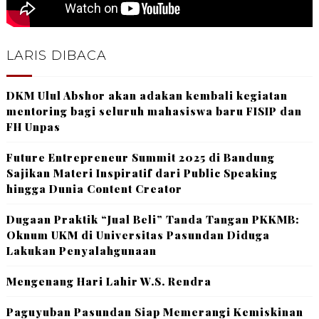
LARIS DIBACA
DKM Ulul Abshor akan adakan kembali kegiatan
mentoring bagi seluruh mahasiswa baru FISIP dan
FH Unpas
Future Entrepreneur Summit 2025 di Bandung
Sajikan Materi Inspiratif dari Public Speaking
hingga Dunia Content Creator
Dugaan Praktik “Jual Beli” Tanda Tangan PKKMB:
Oknum UKM di Universitas Pasundan Diduga
Lakukan Penyalahgunaan
Mengenang Hari Lahir W.S. Rendra
Paguyuban Pasundan Siap Memerangi Kemiskinan