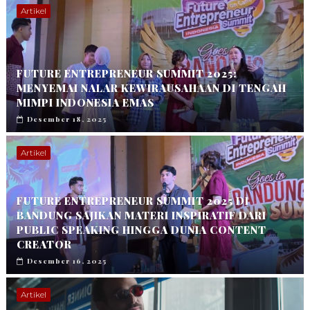
Artikel
FUTURE ENTREPRENEUR SUMMIT 2025:
MENYEMAI NALAR KEWIRAUSAHAAN DI TENGAH
MIMPI INDONESIA EMAS
Desember 18, 2025
Artikel
FUTURE ENTREPRENEUR SUMMIT 2025 DI
BANDUNG SAJIKAN MATERI INSPIRATIF DARI
PUBLIC SPEAKING HINGGA DUNIA CONTENT
CREATOR
Desember 16, 2025
Artikel