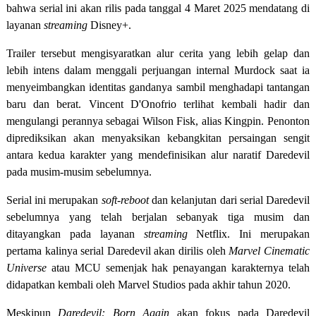
bahwa serial ini akan rilis pada tanggal 4 Maret 2025 mendatang di
layanan
streaming
Disney+.
Trailer tersebut mengisyaratkan alur cerita yang lebih gelap dan
lebih intens dalam menggali perjuangan internal Murdock saat ia
menyeimbangkan identitas gandanya sambil menghadapi tantangan
baru dan berat. Vincent D'Onofrio terlihat kembali hadir dan
mengulangi perannya sebagai Wilson Fisk, alias Kingpin. Penonton
diprediksikan akan menyaksikan kebangkitan persaingan sengit
antara kedua karakter yang mendefinisikan alur naratif Daredevil
pada musim-musim sebelumnya.
Serial ini merupakan
soft-reboot
dan kelanjutan dari serial Daredevil
sebelumnya yang telah berjalan sebanyak tiga musim dan
ditayangkan pada layanan
streaming
Netflix. Ini merupakan
pertama kalinya serial Daredevil akan dirilis oleh
Marvel Cinematic
Universe
atau MCU semenjak hak penayangan karakternya telah
didapatkan kembali oleh Marvel Studios pada akhir tahun 2020.
Meskipun
Daredevil: Born Again
akan fokus pada Daredevil