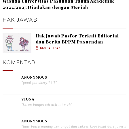
Wisuda Universitas Pasundan Tahun Akademik
2024/2025 Diadakan dengan Meriah
HAK JAWAB
Hak Jawab Pasfor Terkait Editorial
dan Berita BPPM Pasoendan
Mei 11, 2016
KOMENTAR
ANONYMOUS
"good job sheryll !!!"
VIONA
"keren banget teh asli ini mah"
ANONYMOUS
"luar biasa mantap semangat dan sukses kopi lokal dari jawa b