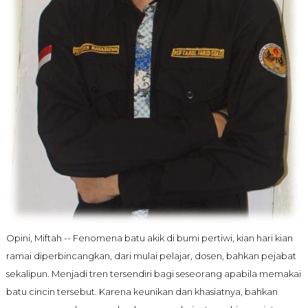
Opini, Miftah -- Fenomena batu akik di bumi pertiwi, kian hari kian
ramai diperbincangkan, dari mulai pelajar, dosen, bahkan pejabat
sekalipun. Menjadi tren tersendiri bagi seseorang apabila memakai
batu cincin tersebut. Karena keunikan dan khasiatnya, bahkan