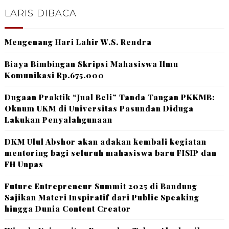
LARIS DIBACA
Mengenang Hari Lahir W.S. Rendra
Biaya Bimbingan Skripsi Mahasiswa Ilmu
Komunikasi Rp.675.000
Dugaan Praktik “Jual Beli” Tanda Tangan PKKMB:
Oknum UKM di Universitas Pasundan Diduga
Lakukan Penyalahgunaan
DKM Ulul Abshor akan adakan kembali kegiatan
mentoring bagi seluruh mahasiswa baru FISIP dan
FH Unpas
Future Entrepreneur Summit 2025 di Bandung
Sajikan Materi Inspiratif dari Public Speaking
hingga Dunia Content Creator