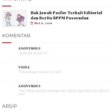
Hak Jawab Pasfor Terkait Editorial
dan Berita BPPM Pasoendan
Mei 11, 2016
KOMENTAR
ANONYMOUS
"good job sheryll !!!"
VIONA
"keren banget teh asli ini mah"
ANONYMOUS
"luar biasa mantap semangat dan sukses kopi lokal dari jawa b
arat"
ARSIP