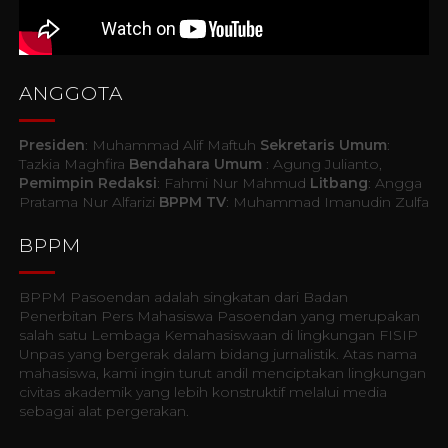
ANGGOTA
Presiden
: Muhammad Alif Maftuh
Sekretaris Umum
:
Tazkia Maghfira
Bendahara Umum
: Agung Julianto,
Pemimpin Redaksi
: Fahmi Nur Mahmud
Litbang
: Angga
Pratama Nur Alfarizi
BPPM TV
: Muhammad Imanudin Zulfa
BPPM
BPPM Pasoendan adalah singkatan dari Badan
Penerbitan Pers Mahasiswa Pasoendan yang merupakan
salah satu Lembaga Kemahasiswaan di lingkungan FISIP
Unpas yang bergerak dalam bidang jurnalistik. Atas nama
mahasiswa, kami ingin turut andil menciptakan lingkungan
civitas akademik yang lebih konstruktif melalui media
sebagai alat pergerakan.