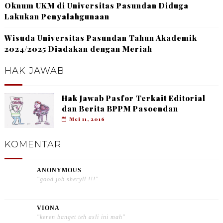
Oknum UKM di Universitas Pasundan Diduga
Lakukan Penyalahgunaan
Wisuda Universitas Pasundan Tahun Akademik
2024/2025 Diadakan dengan Meriah
HAK JAWAB
Hak Jawab Pasfor Terkait Editorial
dan Berita BPPM Pasoendan
Mei 11, 2016
KOMENTAR
ANONYMOUS
"good job sheryll !!!"
VIONA
"keren banget teh asli ini mah"