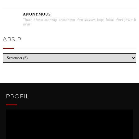
ANONYMOUS
"luar biasa mantap semangat dan sukses kopi lokal dari jawa b
arat"
ARSIP
PROFIL