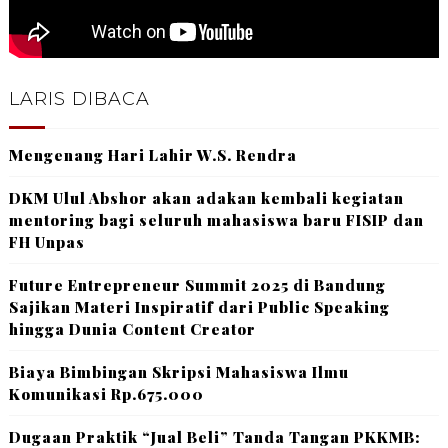
LARIS DIBACA
Mengenang Hari Lahir W.S. Rendra
DKM Ulul Abshor akan adakan kembali kegiatan
mentoring bagi seluruh mahasiswa baru FISIP dan
FH Unpas
Future Entrepreneur Summit 2025 di Bandung
Sajikan Materi Inspiratif dari Public Speaking
hingga Dunia Content Creator
Biaya Bimbingan Skripsi Mahasiswa Ilmu
Komunikasi Rp.675.000
Dugaan Praktik “Jual Beli” Tanda Tangan PKKMB: