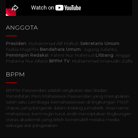
ANGGOTA
Presiden
: Muhammad Alif Maftuh
Sekretaris Umum
:
Tazkia Maghfira
Bendahara Umum
: Agung Julianto,
Pemimpin Redaksi
: Fahmi Nur Mahmud
Litbang
: Angga
Pratama Nur Alfarizi
BPPM TV
: Muhammad Imanudin Zulfa
BPPM
BPPM Pasoendan adalah singkatan dari Badan
Penerbitan Pers Mahasiswa Pasoendan yang merupakan
salah satu Lembaga Kemahasiswaan di lingkungan FISIP
Unpas yang bergerak dalam bidang jurnalistik. Atas nama
mahasiswa, kami ingin turut andil menciptakan lingkungan
civitas akademik yang lebih konstruktif melalui media
sebagai alat pergerakan.