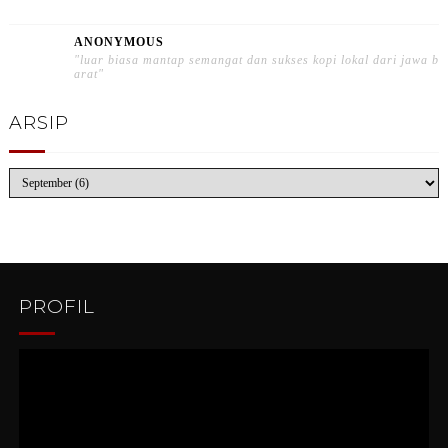
ANONYMOUS
"luar biasa mantap semangat dan sukses kopi lokal dari jawa b
arat"
ARSIP
PROFIL