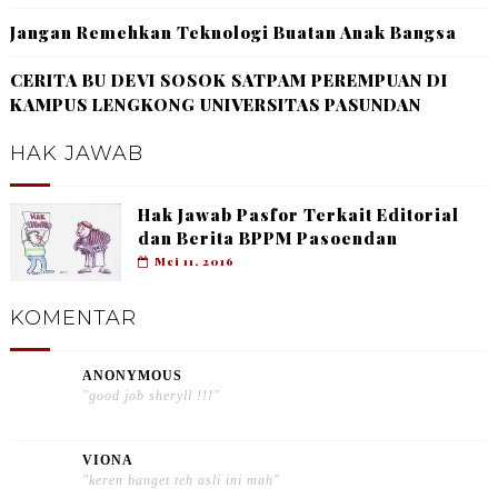
Jangan Remehkan Teknologi Buatan Anak Bangsa
CERITA BU DEVI SOSOK SATPAM PEREMPUAN DI
KAMPUS LENGKONG UNIVERSITAS PASUNDAN
HAK JAWAB
Hak Jawab Pasfor Terkait Editorial
dan Berita BPPM Pasoendan
Mei 11, 2016
KOMENTAR
ANONYMOUS
"good job sheryll !!!"
VIONA
"keren banget teh asli ini mah"