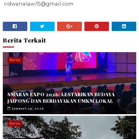
ridwanalawi15@gmail.com
Berita Terkait
Berita
SMARAN EXPO 2026: LESTARIKAN BUDAYA
JAIPONG DAN BERDAYAKAN UMKM LOKAL
Januari 29, 2026
Berita