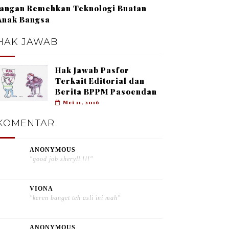
Jangan Remehkan Teknologi Buatan
Anak Bangsa
HAK JAWAB
Hak Jawab Pasfor
Terkait Editorial dan
Berita BPPM Pasoendan
Mei 11, 2016
KOMENTAR
ANONYMOUS
"good job sheryll !!!"
VIONA
"keren banget teh asli ini mah"
ANONYMOUS