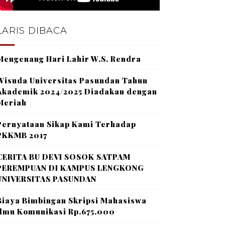
LARIS DIBACA
Mengenang Hari Lahir W.S. Rendra
Wisuda Universitas Pasundan Tahun
Akademik 2024/2025 Diadakan dengan
Meriah
Pernyataan Sikap Kami Terhadap
PKKMB 2017
CERITA BU DEVI SOSOK SATPAM
PEREMPUAN DI KAMPUS LENGKONG
UNIVERSITAS PASUNDAN
Biaya Bimbingan Skripsi Mahasiswa
Ilmu Komunikasi Rp.675.000