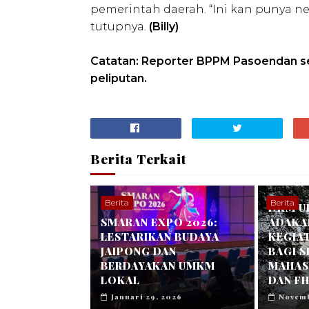
pemerintah daerah. “Ini kan punya ne
tutupnya.
(Billy)
Catatan: Reporter BPPM Pasoendan se
peliputan.
Berita Terkait
Berita
Berita
DKM U
SMARAN EXPO 2026:
ADAKA
LESTARIKAN BUDAYA
KEGIA
JAIPONG DAN
BAGI 
BERDAYAKAN UMKM
MAHASI
LOKAL
DAN FH
Januari 29, 2026
Novemb