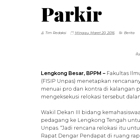
Parkir
Tim Redaksi
Minggu, Maret 20, 2016
Berita
il
Lengkong Besar, BPPM –
Fakultas Ilm
(FISIP Unpas) menetapkan rencanan
menuai pro dan kontra di kalangan p
mengeksekusi relokasi tersebut dalam
Wakil Dekan III bidang kemahasiswaa
pedagang ke Lengkong Tengah untuk
Unpas. “Jadi rencana relokasi itu unt
Rapat Dengar Pendapat di ruang rapat