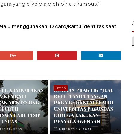
gara yang dikelola oleh pihak kampus,”
lalu menggunakan ID card/kartu identitas saat
Berita
LUL ABSHOR AKAN
DUGAAN PRAKTIK “JUAL
N KEMBALI
BELI” TANDA TANGAN
TAN MENTORING
PKKMB: OKNUM UKM DI
SELURUH
UNIVERSITAS PASUNDAN
SWA BARU FISIP
DIDUGA LAKUKAN
 UNPAS
PENYALAHGUNAAN
er 28, 2025
Oktober 04, 2025