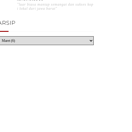
"luar biasa mantap semangat dan sukses kop
i lokal dari jawa barat"
ARSIP