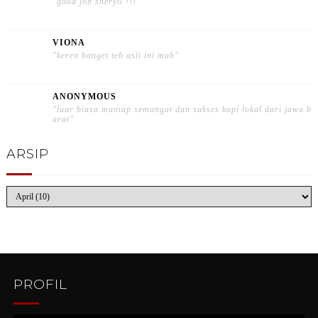
"good job sheryll !!!"
VIONA
"keren banget teh asli ini mah"
ANONYMOUS
"luar biasa mantap semangat dan sukses kopi lokal dari jawa b
arat"
ARSIP
PROFIL