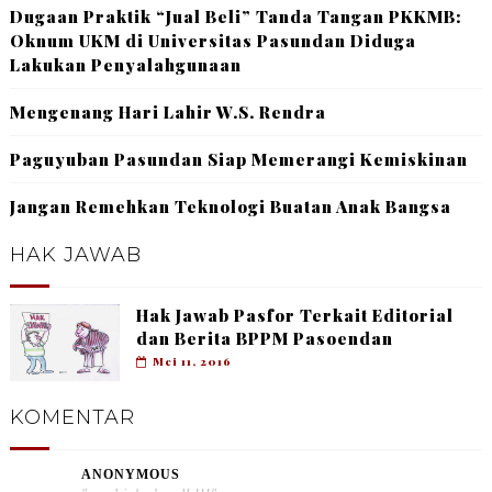
Dugaan Praktik “Jual Beli” Tanda Tangan PKKMB:
Oknum UKM di Universitas Pasundan Diduga
Lakukan Penyalahgunaan
Mengenang Hari Lahir W.S. Rendra
Paguyuban Pasundan Siap Memerangi Kemiskinan
Jangan Remehkan Teknologi Buatan Anak Bangsa
HAK JAWAB
Hak Jawab Pasfor Terkait Editorial
dan Berita BPPM Pasoendan
Mei 11, 2016
KOMENTAR
ANONYMOUS