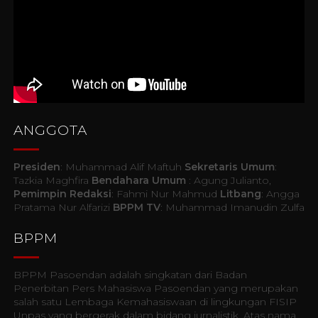
ANGGOTA
Presiden
: Muhammad Alif Maftuh
Sekretaris Umum
:
Tazkia Maghfira
Bendahara Umum
: Agung Julianto,
Pemimpin Redaksi
: Fahmi Nur Mahmud
Litbang
: Angga
Pratama Nur Alfarizi
BPPM TV
: Muhammad Imanudin Zulfa
BPPM
BPPM Pasoendan adalah singkatan dari Badan
Penerbitan Pers Mahasiswa Pasoendan yang merupakan
salah satu Lembaga Kemahasiswaan di lingkungan FISIP
Unpas yang bergerak dalam bidang jurnalistik. Atas nama