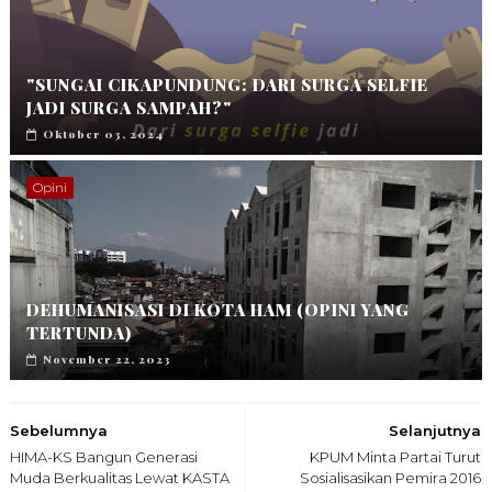
"SUNGAI CIKAPUNDUNG: DARI SURGA SELFIE
JADI SURGA SAMPAH?"
Oktober 03, 2024
Opini
DEHUMANISASI DI KOTA HAM (OPINI YANG
TERTUNDA)
November 22, 2023
Sebelumnya
Selanjutnya
HIMA-KS Bangun Generasi
KPUM Minta Partai Turut
Muda Berkualitas Lewat KASTA
Sosialisasikan Pemira 2016