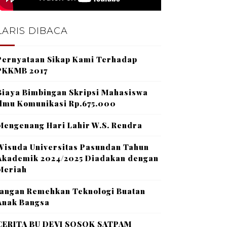
LARIS DIBACA
Pernyataan Sikap Kami Terhadap
PKKMB 2017
Biaya Bimbingan Skripsi Mahasiswa
Ilmu Komunikasi Rp.675.000
Mengenang Hari Lahir W.S. Rendra
Wisuda Universitas Pasundan Tahun
Akademik 2024/2025 Diadakan dengan
Meriah
Jangan Remehkan Teknologi Buatan
Anak Bangsa
CERITA BU DEVI SOSOK SATPAM