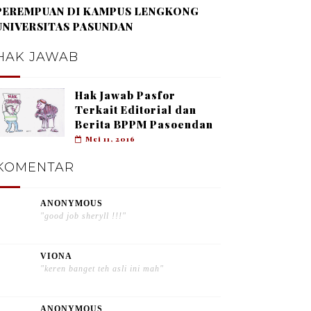
PEREMPUAN DI KAMPUS LENGKONG
UNIVERSITAS PASUNDAN
HAK JAWAB
Hak Jawab Pasfor
Terkait Editorial dan
Berita BPPM Pasoendan
Mei 11, 2016
KOMENTAR
ANONYMOUS
"good job sheryll !!!"
VIONA
"keren banget teh asli ini mah"
ANONYMOUS