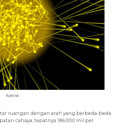
Ilustrasi
ekitar ruangan dengan arah yang berbeda-beda
patan cahaya, tepatnya 186.000 mil per