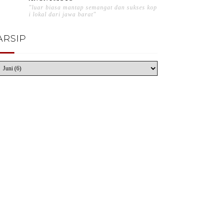
"luar biasa mantap semangat dan sukses kop
i lokal dari jawa barat"
ARSIP