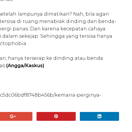
etelah lampunya dimatikan? Nah, bila agan
tersisa di ruang menabrak dinding dan benda-
energi panas. Dan karena kecepatan cahaya
di dalam sekejap. Sehingga yang tersisa hanya
ctophobia.
gan, hanya terserap ke dinding atau benda
nas
(Angga/Kaskus)
389c5dc06bdf8748b456b/kemana-perginya-