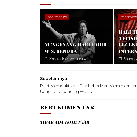
Intermezzo
Intermez
HARI T
TELISI
MENGENANG HARI LAHIR
LEGEN
W.S. RENDRA
INTER
November 07, 2024
Maret 
Sebelumnya
Riset Membuktikan, Pria Lebih Mau Meminjamka
Uangnya dibanding Wanita!
BERI KOMENTAR
TIDAK ADA KOMENTAR