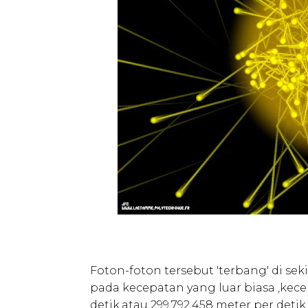
Foton-foton tersebut 'terbang' di s
pada kecepatan yang luar biasa ,kece
detik.atau 299.792.458 meter per detik.