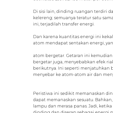
Di sisi lain, dinding ruangan terdiri
kelereng; semuanya teratur satu sama 
ini, terjadilah transfer energi.
Dan karena kuantitas energi ini kekal
atom mendapat sentakan energi, y
atom bergetar. Getaran ini kemudia
bergetar juga, menyebabkan efek riak
berikutnya. Ini seperti menjatuhkan b
menyebar ke atom-atom air dan meny
Peristiwa ini sedikit memanaskan di
dapat memanaskan sesuatu. Bahkan,
lampu dan merasa panas. Jadi, ketik
dinding dan diserap sebagai energi p