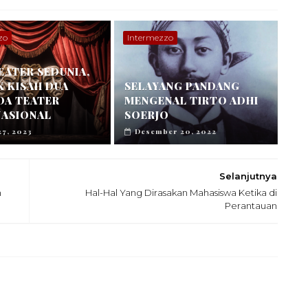
zo
Intermezzo
EATER SEDUNIA,
K KISAH DUA
SELAYANG PANDANG
DA TEATER
MENGENAL TIRTO ADHI
NASIONAL
SOERJO
27, 2023
Desember 20, 2022
Selanjutnya
n
Hal-Hal Yang Dirasakan Mahasiswa Ketika di
Perantauan