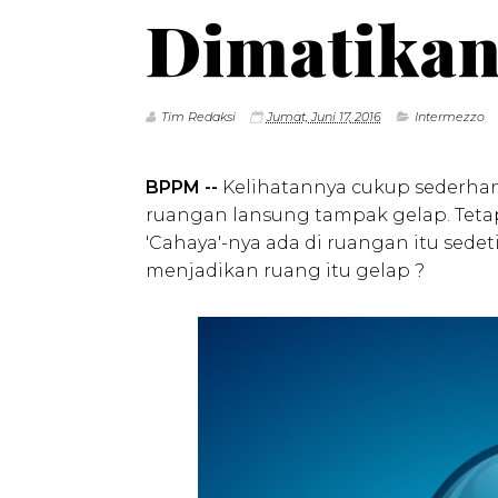
Dimatika
Tim Redaksi
Jumat, Juni 17, 2016
Intermezzo
BPPM --
Kelihatannya cukup sederhana
ruangan lansung tampak gelap. Tetap
'Cahaya'-nya ada di ruangan itu sede
menjadikan ruang itu gelap ?