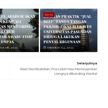
Berita
LUL ABSHOR AKAN
DUGAAN PRAKTIK “JUAL
N KEMBALI
BELI” TANDA TANGAN
TAN MENTORING
PKKMB: OKNUM UKM DI
SELURUH
UNIVERSITAS PASUNDAN
SWA BARU FISIP
DIDUGA LAKUKAN
 UNPAS
PENYALAHGUNAAN
er 28, 2025
Oktober 04, 2025
Selanjutnya
Riset Membuktikan, Pria Lebih Mau Meminjamkan
Uangnya dibanding Wanita!