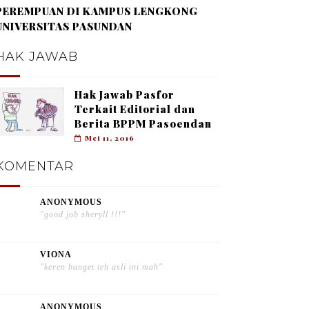
PEREMPUAN DI KAMPUS LENGKONG
UNIVERSITAS PASUNDAN
HAK JAWAB
Hak Jawab Pasfor
Terkait Editorial dan
Berita BPPM Pasoendan
Mei 11, 2016
KOMENTAR
ANONYMOUS
"good job sheryll !!!"
VIONA
"keren banget teh asli ini mah"
ANONYMOUS