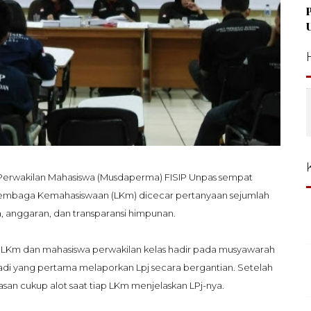
rwakilan Mahasiswa (Musdaperma) FISIP Unpas sempat
Lembaga Kemahasiswaan (LKm) dicecar pertanyaan sejumlah
, anggaran, dan transparansi himpunan.
 L
Km dan m
ahasiswa perwakilan kelas hadir
pada musyawara
h
adi yang pertama melaporka
n Lpj secara bergantian.
Setelah
an cukup alot saat tiap LKm menjelaskan LPj-nya.