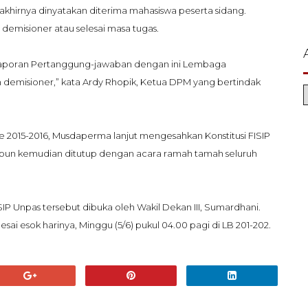
 akhirnya dinyatakan diterima mahasiswa peserta sidang.
demisioner atau selesai masa tugas.
aporan Pertanggung-jawaban dengan ini Lembaga
demisioner,” kata Ardy Rhopik, Ketua DPM yang bertindak
2015-2016, Musdaperma lanjut mengesahkan Konstitusi FISIP
pun kemudian ditutup dengan acara ramah tamah seluruh
IP Unpas tersebut dibuka oleh Wakil Dekan III, Sumardhani.
lesai esok harinya
, Minggu (5/6)
pukul 04.00 pagi di LB 201-202.