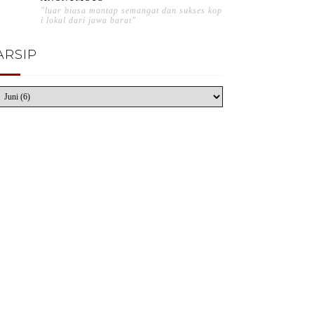
"luar biasa mantap semangat dan sukses kop
i lokal dari jawa barat"
ARSIP