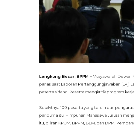
Lengkong Besar, BPPM –
Musyawarah Dewan Pe
panas, saat Laporan Pertanggungjawaban (LPj) 
peserta sidang.
P
eserta mengkritik program kerja
Sediki
tnya 100 pe
serta yang terdiri dari
pengurus
paripurna itu.
Himpunan Mahasiswa Jurusan menj
itu, giliran KPUM, BPPM, BEM, dan DPM. Pembahas