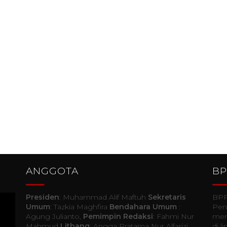
ANGGOTA
B
Presiden
: Muhammad Alif Maftuh
Sekretaris
BPP
Umum
: Tazkia Maghfira
Bendahara Umum
:
Pen
Agung Julianto,
Pemimpin Redaksi
: Fahmi Nur
mer
Mahmud
Litbang
: Angga Pratama Nur Alfarizi
di 