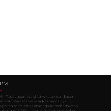
PPM
M Pasoendan adalah singkatan dari Badan
erbitan Pers Mahasiswa Pasoendan yang
upakan salah satu Lembaga Kemahasiswaan
lingkungan FISIP Unpas yang bergerak dalam