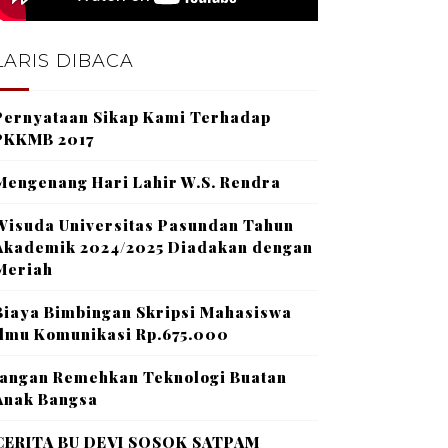
LARIS DIBACA
Pernyataan Sikap Kami Terhadap
PKKMB 2017
Mengenang Hari Lahir W.S. Rendra
Wisuda Universitas Pasundan Tahun
Akademik 2024/2025 Diadakan dengan
Meriah
Biaya Bimbingan Skripsi Mahasiswa
Ilmu Komunikasi Rp.675.000
Jangan Remehkan Teknologi Buatan
Anak Bangsa
CERITA BU DEVI SOSOK SATPAM