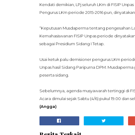
Kendati demikian, LPj seluruh LKm di FISIP Unpas
Pengurus LKm periode 2015-2016 pun, dinyatakan 
“Keputusan Musdaperma tentang pengesahan L
Kemahasiswanan FISIP Unpas periode dinyatakan 
sebagai Presidium Sidang I Tetap.
Usai
ketuk palu demisioner
pengurus LKm periode 
Unpas hasil Sidang Paripurna DPM. Musdaperma 
peserta sidang.
Sebelumnya,
a
genda musyawarah tertinggi di FIS
Acara dimulai sejak Sabtu (4/6) pukul 19.00 dan se
(Angga)
Berita Terkait