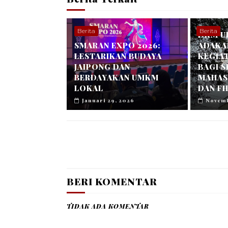
Berita
Berita
DKM U
SMARAN EXPO 2026:
ADAKA
LESTARIKAN BUDAYA
KEGIA
JAIPONG DAN
BAGI 
BERDAYAKAN UMKM
MAHASI
LOKAL
DAN FH
Januari 29, 2026
Novemb
BERI KOMENTAR
TIDAK ADA KOMENTAR