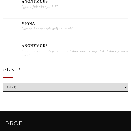
ANONYMOUS
"good job sheryll !!!"
VIONA
"keren banget teh asli ini mah"
ANONYMOUS
"luar biasa mantap semangat dan sukses kopi lokal dari jawa b
arat"
ARSIP
PROFIL