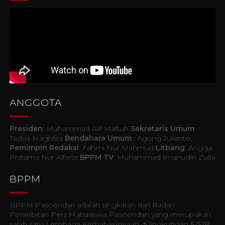
ANGGOTA
Presiden
: Muhammad Alif Maftuh
Sekretaris Umum
:
Tazkia Maghfira
Bendahara Umum
: Agung Julianto,
Pemimpin Redaksi
: Fahmi Nur Mahmud
Litbang
: Angga
Pratama Nur Alfarizi
BPPM TV
: Muhammad Imanudin Zulfa
BPPM
BPPM Pasoendan adalah singkatan dari Badan
Penerbitan Pers Mahasiswa Pasoendan yang merupakan
salah satu Lembaga Kemahasiswaan di lingkungan FISIP