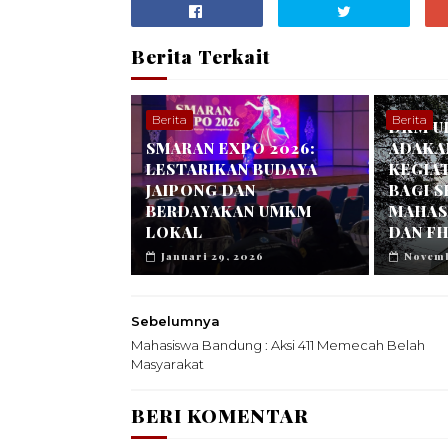
Berita Terkait
Berita
Berita
DKM U
SMARAN EXPO 2026:
ADAKA
LESTARIKAN BUDAYA
KEGIA
JAIPONG DAN
BAGI 
BERDAYAKAN UMKM
MAHASI
LOKAL
DAN FH
Januari 29, 2026
Novemb
Sebelumnya
Mahasiswa Bandung : Aksi 411 Memecah Belah
Masyarakat
BERI KOMENTAR