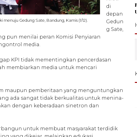
di
depan
ki menuju Gedung Sate, Bandung, Kamis (1/12).
Gedun
g Sate,
ung pun menilai peran Komisi Penyiaran
ngontrol media.
ggap KPI tidak mementingkan pencerdasan
lah membiarkan media untuk mencari
gram maupun pemberitaan yang menguntungkan
ng ada sangat tidak berkualitas untuk menina-
an dengan keberadaan sinetron dan
 terbangun untuk membuat masyarakat terdidik
ing yang dikejar, melainkan edukasi.