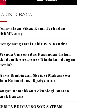
LARIS DIBACA
Pernyataan Sikap Kami Terhadap
PKKMB 2017
Mengenang Hari Lahir W.S. Rendra
Wisuda Universitas Pasundan Tahun
Akademik 2024/2025 Diadakan dengan
Meriah
Biaya Bimbingan Skripsi Mahasiswa
Ilmu Komunikasi Rp.675.000
Jangan Remehkan Teknologi Buatan
Anak Bangsa
CERITA BU DEVI SOSOK SATPAM