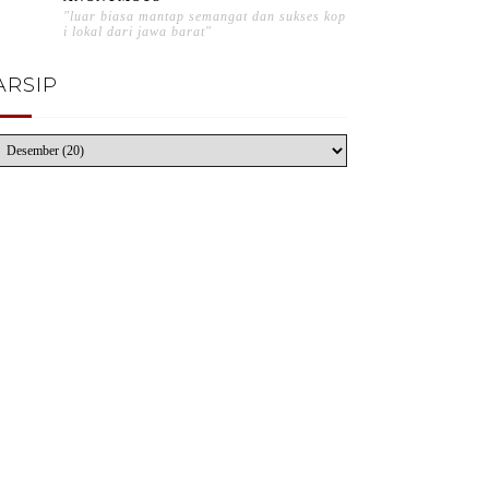
"luar biasa mantap semangat dan sukses kop
i lokal dari jawa barat"
ARSIP