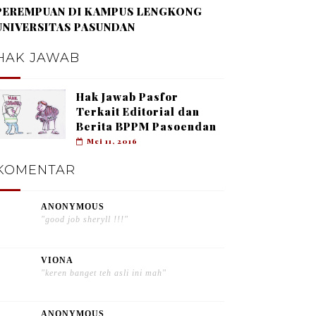
PEREMPUAN DI KAMPUS LENGKONG
UNIVERSITAS PASUNDAN
HAK JAWAB
Hak Jawab Pasfor
Terkait Editorial dan
Berita BPPM Pasoendan
Mei 11, 2016
KOMENTAR
ANONYMOUS
"good job sheryll !!!"
VIONA
"keren banget teh asli ini mah"
ANONYMOUS