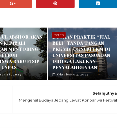
Berita
LUL ABSHOR AKAN
DUGAAN PRAKTIK “JUAL
N KEMBALI
BELI” TANDA TANGAN
TAN MENTORING
PKKMB: OKNUM UKM DI
SELURUH
UNIVERSITAS PASUNDAN
SWA BARU FISIP
DIDUGA LAKUKAN
 UNPAS
PENYALAHGUNAAN
er 28, 2025
Oktober 04, 2025
Selanjutnya
Mengenal Budaya Jepang Lewat Konbanwa Festival