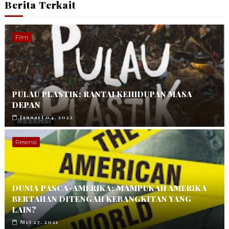
Berita Terkait
Film
PULAU PLASTIK: RANTAI KEHIDUPAN MASA
DEPAN
Januari 04, 2022
Resensi
DUNIA PASCA-AMERIKA: MAMPUKAH AMERIKA
BERTAHAN DITENGAH KEBANGKITAN YANG
LAIN?
Mei 27, 2021