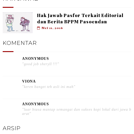
Hak Jawab Pasfor Terkait Editorial
dan Berita BPPM Pasoendan
Mei 11, 2016
KOMENTAR
ANONYMOUS
"good job sheryll !!!"
VIONA
"keren banget teh asli ini mah"
ANONYMOUS
"luar biasa mantap semangat dan sukses kopi lokal dari jawa b
arat"
ARSIP