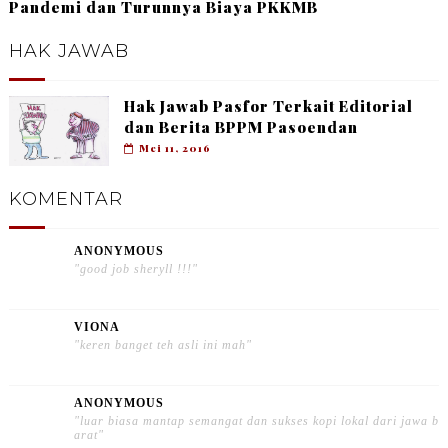
Pandemi dan Turunnya Biaya PKKMB
HAK JAWAB
Hak Jawab Pasfor Terkait Editorial
dan Berita BPPM Pasoendan
Mei 11, 2016
KOMENTAR
ANONYMOUS
"good job sheryll !!!"
VIONA
"keren banget teh asli ini mah"
ANONYMOUS
"luar biasa mantap semangat dan sukses kopi lokal dari jawa b
arat"