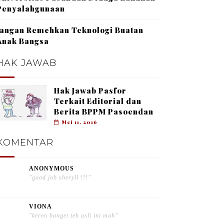
Penyalahgunaan
Jangan Remehkan Teknologi Buatan
Anak Bangsa
HAK JAWAB
Hak Jawab Pasfor
Terkait Editorial dan
Berita BPPM Pasoendan
Mei 11, 2016
KOMENTAR
ANONYMOUS
"good job sheryll !!!"
VIONA
"keren banget teh asli ini mah"