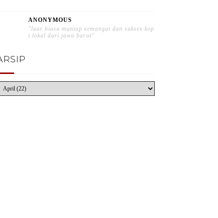
ANONYMOUS
"luar biasa mantap semangat dan sukses kop
i lokal dari jawa barat"
ARSIP