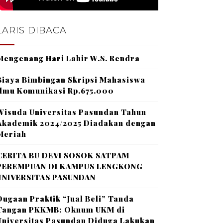
LARIS DIBACA
Mengenang Hari Lahir W.S. Rendra
Biaya Bimbingan Skripsi Mahasiswa
Ilmu Komunikasi Rp.675.000
Wisuda Universitas Pasundan Tahun
Akademik 2024/2025 Diadakan dengan
Meriah
CERITA BU DEVI SOSOK SATPAM
PEREMPUAN DI KAMPUS LENGKONG
UNIVERSITAS PASUNDAN
Dugaan Praktik “Jual Beli” Tanda
Tangan PKKMB: Oknum UKM di
Universitas Pasundan Diduga Lakukan