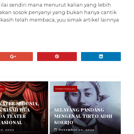
ilai sendiri mana menurut kalian yang lebih
pakan sosok penyanyi yang bukan hanya cantik
 kasih telah membaca, yuu simak artikel lainnya
zo
Intermezzo
EATER SEDUNIA,
K KISAH DUA
SELAYANG PANDANG
DA TEATER
MENGENAL TIRTO ADHI
NASIONAL
SOERJO
27, 2023
Desember 20, 2022