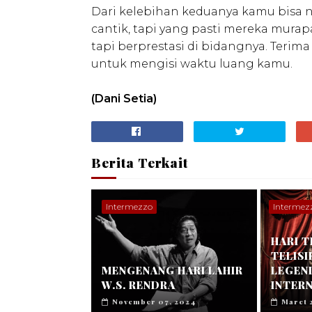
Dari kelebihan keduanya kamu bisa n
cantik, tapi yang pasti mereka mura
tapi berprestasi di bidangnya. Terima
untuk mengisi waktu luang kamu.
(Dani Setia)
Berita Terkait
Intermezzo
Intermez
HARI T
TELISI
MENGENANG HARI LAHIR
LEGEN
W.S. RENDRA
INTER
November 07, 2024
Maret 