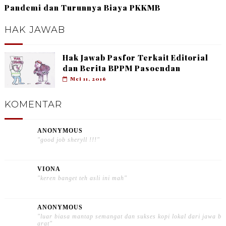
Pandemi dan Turunnya Biaya PKKMB
HAK JAWAB
Hak Jawab Pasfor Terkait Editorial
dan Berita BPPM Pasoendan
Mei 11, 2016
KOMENTAR
ANONYMOUS
"good job sheryll !!!"
VIONA
"keren banget teh asli ini mah"
ANONYMOUS
"luar biasa mantap semangat dan sukses kopi lokal dari jawa b
arat"