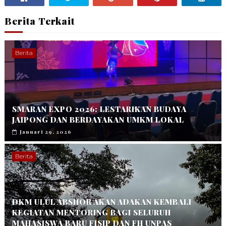
Berita Terkait
Berita
SMARAN EXPO 2026: LESTARIKAN BUDAYA
JAIPONG DAN BERDAYAKAN UMKM LOKAL
Januari 29, 2026
Berita
DKM ULUL ABSHOR AKAN ADAKAN KEMBALI
KEGIATAN MENTORING BAGI SELURUH
MAHASISWA BARU FISIP DAN FH UNPAS