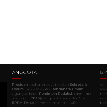
ANGGOTA
B
Presiden
: Muhammad Alif Maftuh
Sekretaris
BPP
Umum
: Tazkia Maghfira
Bendahara Umum
:
Pen
Agung Julianto,
Pemimpin Redaksi
: Fahmi Nur
mer
Mahmud
Litbang
: Angga Pratama Nur Alfarizi
di 
BPPM TV
: Muhammad Imanudin Zulfa
bida