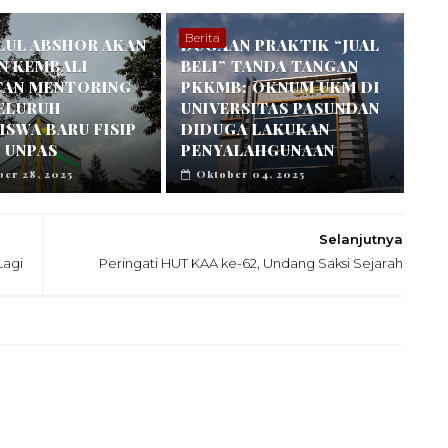
Berita
LUL ABSHOR AKAN
DUGAAN PRAKTIK “JUAL
N KEMBALI
BELI” TANDA TANGAN
TAN MENTORING
PKKMB: OKNUM UKM DI
SELURUH
UNIVERSITAS PASUNDAN
SWA BARU FISIP
DIDUGA LAKUKAN
 UNPAS
PENYALAHGUNAAN
er 28, 2025
Oktober 04, 2025
Selanjutnya
Lagi
Peringati HUT KAA ke-62, Undang Saksi Sejarah