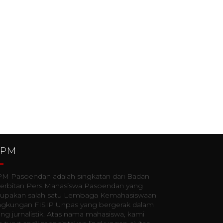
PPM
M Pasoendan adalah singkatan dari Badan
erbitan Pers Mahasiswa Pasoendan yang
upakan salah satu Lembaga Kemahasiswaan
lingkungan FISIP Unpas yang bergerak dalam
ng jurnalistik. Atas nama mahasiswa, kami