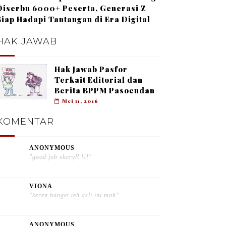
Diserbu 6000+ Peserta, Generasi Z
Siap Hadapi Tantangan di Era Digital
HAK JAWAB
Hak Jawab Pasfor
Terkait Editorial dan
Berita BPPM Pasoendan
Mei 11, 2016
KOMENTAR
ANONYMOUS
"good job sheryll !!!"
VIONA
"keren banget teh asli ini mah"
ANONYMOUS