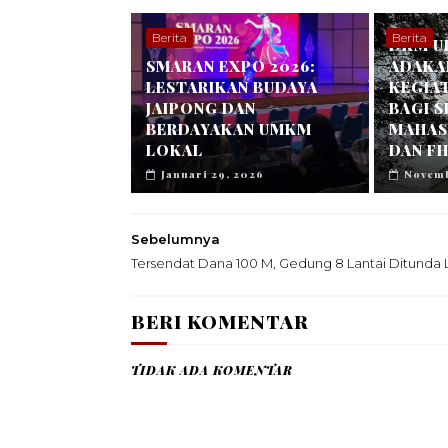
Berita
Berita
DKM U
SMARAN EXPO 2026:
ADAKA
LESTARIKAN BUDAYA
KEGIA
JAIPONG DAN
BAGI 
BERDAYAKAN UMKM
MAHASI
LOKAL
DAN FH
Januari 29, 2026
Novemb
Sebelumnya
Tersendat Dana 100 M, Gedung 8 Lantai Ditunda 
BERI KOMENTAR
TIDAK ADA KOMENTAR