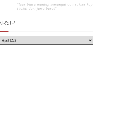
"luar biasa mantap semangat dan sukses kop
i lokal dari jawa barat"
ARSIP