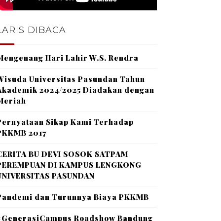
LARIS DIBACA
Mengenang Hari Lahir W.S. Rendra
Wisuda Universitas Pasundan Tahun
Akademik 2024/2025 Diadakan dengan
Meriah
Pernyataan Sikap Kami Terhadap
PKKMB 2017
CERITA BU DEVI SOSOK SATPAM
PEREMPUAN DI KAMPUS LENGKONG
UNIVERSITAS PASUNDAN
Pandemi dan Turunnya Biaya PKKMB
#GenerasiCampus Roadshow Bandung