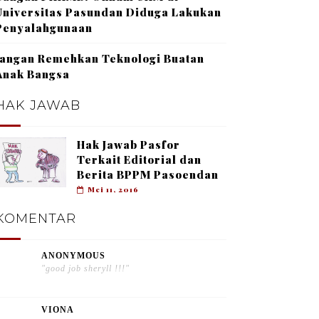
Universitas Pasundan Diduga Lakukan
Penyalahgunaan
Jangan Remehkan Teknologi Buatan
Anak Bangsa
HAK JAWAB
Hak Jawab Pasfor
Terkait Editorial dan
Berita BPPM Pasoendan
Mei 11, 2016
KOMENTAR
ANONYMOUS
"good job sheryll !!!"
VIONA