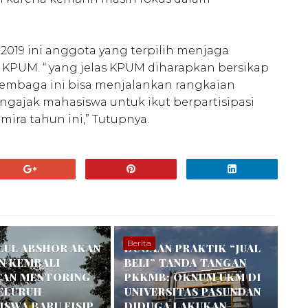
19 ini anggota yang terpilih menjaga
iri KPUM. “ yang jelas KPUM diharapkan bersikap
lembaga ini bisa menjalankan rangkaian
gajak mahasiswa untuk ikut berpartisipasi
ira tahun ini,” Tutupnya.
Berita
LUL ABSHOR AKAN
DUGAAN PRAKTIK “JUAL
N KEMBALI
BELI” TANDA TANGAN
TAN MENTORING
PKKMB: OKNUM UKM DI
SELURUH
UNIVERSITAS PASUNDAN
SWA BARU FISIP
DIDUGA LAKUKAN