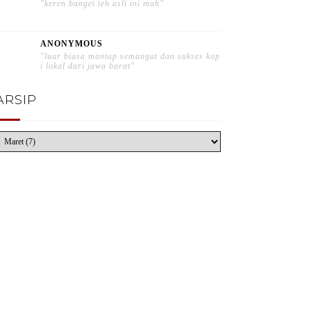
"keren banget teh asli ini mah"
ANONYMOUS
"luar biasa mantap semangat dan sukses kop
i lokal dari jawa barat"
ARSIP