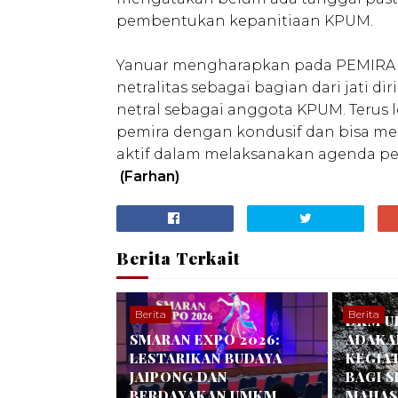
pembentukan kepanitiaan KPUM.
Yanuar mengharapkan pada PEMIRA 20
netralitas sebagai bagian dari jati d
netral sebagai anggota KPUM. Terus 
pemira dengan kondusif dan bisa men
aktif dalam melaksanakan agenda pem
(Farhan)
Berita Terkait
Berita
Berita
DKM U
SMARAN EXPO 2026:
ADAKA
LESTARIKAN BUDAYA
KEGIA
JAIPONG DAN
BAGI 
BERDAYAKAN UMKM
MAHASI