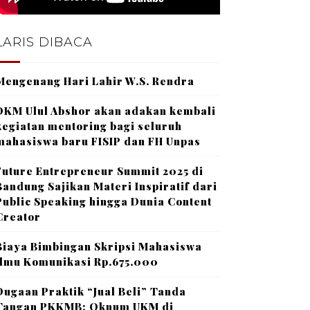
LARIS DIBACA
Mengenang Hari Lahir W.S. Rendra
DKM Ulul Abshor akan adakan kembali
kegiatan mentoring bagi seluruh
mahasiswa baru FISIP dan FH Unpas
Future Entrepreneur Summit 2025 di
Bandung Sajikan Materi Inspiratif dari
Public Speaking hingga Dunia Content
Creator
Biaya Bimbingan Skripsi Mahasiswa
Ilmu Komunikasi Rp.675.000
Dugaan Praktik “Jual Beli” Tanda
Tangan PKKMB: Oknum UKM di