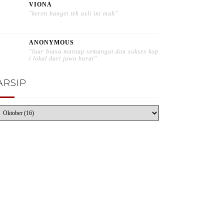
VIONA
"keren banget teh asli ini mah"
ANONYMOUS
"luar biasa mantap semangat dan sukses kop
i lokal dari jawa barat"
ARSIP