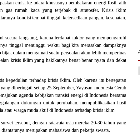
askan emisi ke udara khususnya pembakaran energi fosil, alih
n gas rumah kaca yang terjebak di stratosfer. Krisis iklim
ranya kondisi tempat tinggal, ketersediaan pangan, kesehatan,
lami secara langsung, karena terdapat faktor yang mempengaruhi
hanya tinggal menunggu waktu bagi kita merasakan dampaknya
ap bijak dalam mengamati suatu persoalan akan lebih memperluas
an krisis iklim yang hakikatnya benar-benar nyata dan dekat
is kepedulian terhadap krisis iklim. Oleh karena itu bertepatan
yang diperingati setiap 25 September, Yayasan Indonesia Cerah
emajukan agenda kebijakan transisi energi di Indonesia bersama
alangan dukungan untuk perubahan, mempublikasikan hasil
 atau warga muda aktif di Indonesia terhadap krisis iklim.
survei tersebut, dengan rata-rata usia mereka 20-30 tahun yang
as diantaranya merupakan mahasiswa dan pekerja swasta.