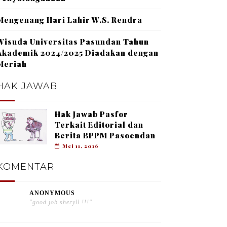
Mengenang Hari Lahir W.S. Rendra
Wisuda Universitas Pasundan Tahun
Akademik 2024/2025 Diadakan dengan
Meriah
HAK JAWAB
Hak Jawab Pasfor
Terkait Editorial dan
Berita BPPM Pasoendan
Mei 11, 2016
KOMENTAR
ANONYMOUS
"good job sheryll !!!"