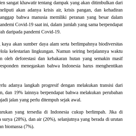
en sangat khawatir tentang dampak yang akan ditimbulkan dari
eliputi akan adanya krisis air, krisis pangan, dan kehadiran
anggap bahwa manusia memiliki peranan yang besar dalam
i pandemi Covid-19 saat ini, dalam jumlah yang sama berpendapat
parah daripada pandemi Covid-19.
g kaya akan sumber daya alam serta berlimpahnya biodiversitas
ola kelestarian lingkungan. Namun seiring berjalannya waktu
kan oleh deforestasi dan kebakaran hutan yang semakin masif
responden menegaskan bahwa Indonesia harus menghentikan
rlu adanya langkah progresif dengan melakukan transisi dari
kan, dan 19% lainnya berpendapat bahwa melakukan perubahan
adi jalan yang perlu ditempuh sejak awal.
rukan yang tersedia di Indonesia cukup berlimpah. Jika di
ga surya (28%), dan air (20%), selanjutnya yang berada di urutan
dan biomassa (7%).