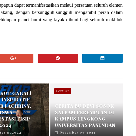
 apapun dapat termanifestasikan melaui persatuan seluruh elemen
 belakang, dengan bersungguh-sungguh mengambil peran dalam
hidupan planet bumi yang layak dihuni bagi seluruh makhluk
Feature
AKUT GAGAL!
 INSPIRATIF
R FACHRINY,
CERITA BU DEVI SOSOK
ISWA
SATPAM PEREMPUAN DI
STASI FISIP
KAMPUS LENGKONG
2024
UNIVERSITAS PASUNDAN
er 11, 2024
Desember 07, 2023