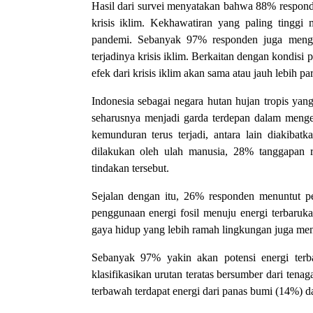
Hasil dari survei menyatakan bahwa 88% respond
krisis iklim. Kekhawatiran yang paling tinggi m
pandemi. Sebanyak 97% responden juga meng
terjadinya krisis iklim. Berkaitan dengan kondis
efek dari krisis iklim akan sama atau jauh lebih 
Indonesia sebagai negara hutan hujan tropis yan
seharusnya menjadi garda terdepan dalam mengel
kemunduran terus terjadi, antara lain diakibat
dilakukan oleh ulah manusia, 28% tanggapan 
tindakan tersebut.
Sejalan dengan itu, 26% responden menuntut pe
penggunaan energi fosil menuju energi terbaru
gaya hidup yang lebih ramah lingkungan juga menj
Sebanyak 97% yakin akan potensi energi terba
klasifikasikan urutan teratas bersumber dari tena
terbawah terdapat energi dari panas bumi (14%) 