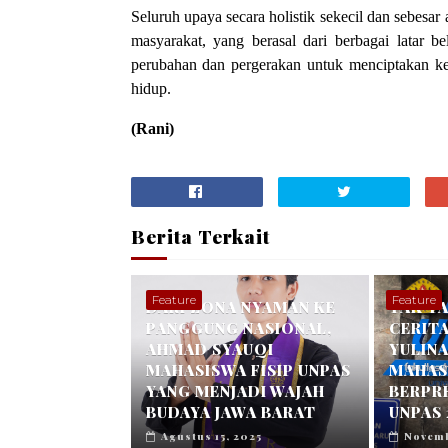
Seluruh upaya secara holistik sekecil dan sebesar
masyarakat, yang berasal dari berbagai latar
perubahan dan pergerakan untuk menciptakan ke
hidup.
(Rani)
Berita Terkait
Feature
Feature
DARI ZONA NYAMAN KE
TAK T
PANGGUNG NASIONAL,
CERITA
AHMAD SYAUQI
YULINA
MAHASISWA FISIP UNPAS
MAHAS
YANG MENJADI WAJAH
BERPRE
BUDAYA JAWA BARAT
UNPAS 
Agustus 15, 2025
Novemb