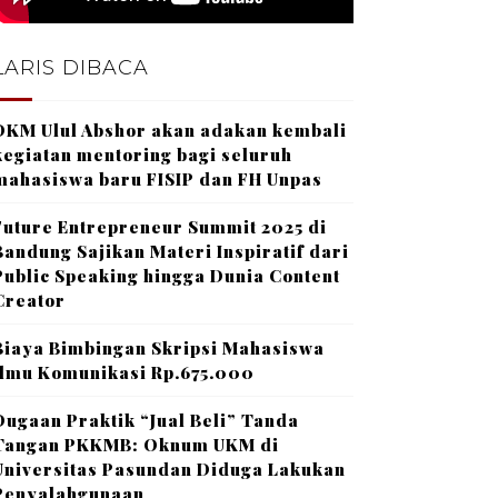
LARIS DIBACA
DKM Ulul Abshor akan adakan kembali
kegiatan mentoring bagi seluruh
mahasiswa baru FISIP dan FH Unpas
Future Entrepreneur Summit 2025 di
Bandung Sajikan Materi Inspiratif dari
Public Speaking hingga Dunia Content
Creator
Biaya Bimbingan Skripsi Mahasiswa
Ilmu Komunikasi Rp.675.000
Dugaan Praktik “Jual Beli” Tanda
Tangan PKKMB: Oknum UKM di
Universitas Pasundan Diduga Lakukan
Penyalahgunaan