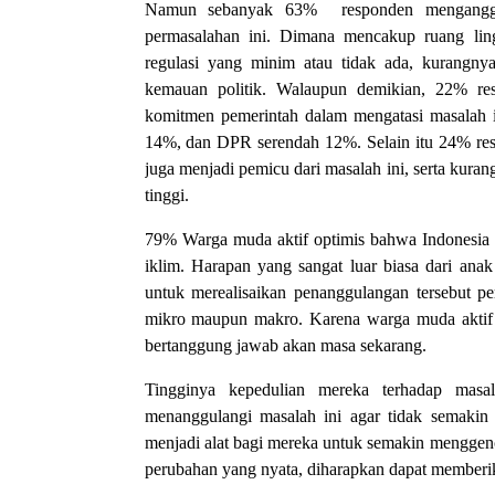
Namun sebanyak 63% responden menganggap
permasalahan ini. Dimana mencakup ruang li
regulasi yang minim atau tidak ada, kurangn
kemauan politik. Walaupun demikian, 22% re
komitmen pemerintah dalam mengatasi masalah i
14%, dan DPR serendah 12%. Selain itu 24% re
juga menjadi pemicu dari masalah ini, serta kura
tinggi.
79% Warga muda aktif optimis bahwa Indonesia b
iklim. Harapan yang sangat luar biasa dari an
untuk merealisaikan penanggulangan tersebut p
mikro maupun makro. Karena warga muda aktif
bertanggung jawab akan masa sekarang.
Tingginya kepedulian mereka terhadap masa
menanggulangi masalah ini agar tidak semakin
menjadi alat bagi mereka untuk semakin menggen
perubahan yang nyata, diharapkan dapat memberi