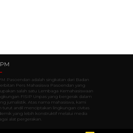
PPM
M Pasoendan adalah singkatan dari Badan
erbitan Pers Mahasiswa Pasoendan yang
upakan salah satu Lembaga Kemahasiswaan
lingkungan FISIP Unpas yang bergerak dalam
ng jurnalistik. Atas nama mahasiswa, kami
n turut andil menciptakan lingkungan civitas
emik yang lebih konstruktif melalui media
gai alat pergerakan.