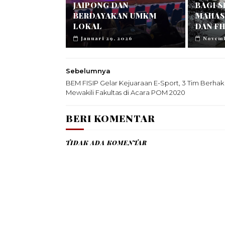
JAIPONG DAN
BAGI 
BERDAYAKAN UMKM
MAHASI
LOKAL
DAN FH
Januari 29, 2026
Novemb
Sebelumnya
BEM FISIP Gelar Kejuaraan E-Sport, 3 Tim Berhak
Mewakili Fakultas di Acara POM 2020
BERI KOMENTAR
TIDAK ADA KOMENTAR