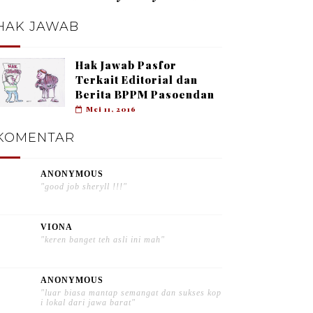
HAK JAWAB
Hak Jawab Pasfor
Terkait Editorial dan
Berita BPPM Pasoendan
Mei 11, 2016
KOMENTAR
ANONYMOUS
"good job sheryll !!!"
VIONA
"keren banget teh asli ini mah"
ANONYMOUS
"luar biasa mantap semangat dan sukses kop
i lokal dari jawa barat"