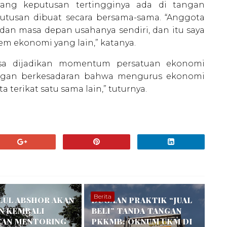
yang keputusan tertingginya ada di tangan
tusan dibuat secara bersama-sama. “Anggota
an masa depan usahanya sendiri, dan itu saya
em ekonomi yang lain,” katanya.
sa dijadikan momentum persatuan ekonomi
dengan berkesadaran bahwa mengurus ekonomi
terikat satu sama lain,” tuturnya.
Berita
LUL ABSHOR AKAN
DUGAAN PRAKTIK “JUAL
N KEMBALI
BELI” TANDA TANGAN
TAN MENTORING
PKKMB: OKNUM UKM DI