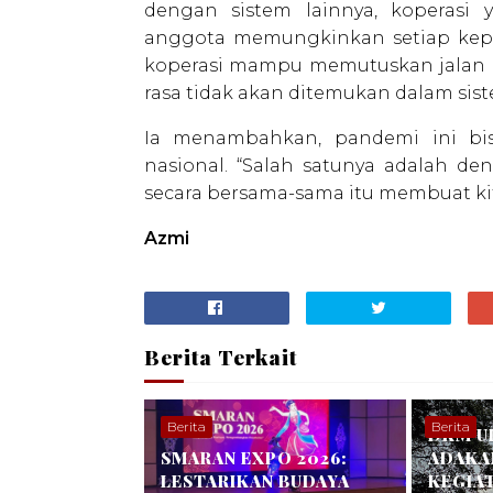
dengan sistem lainnya, koperasi 
anggota memungkinkan setiap kepu
koperasi mampu memutuskan jalan d
rasa tidak akan ditemukan dalam sist
Ia menambahkan, pandemi ini bi
nasional. “Salah satunya adalah 
secara bersama-sama itu membuat kita 
Azmi
Berita Terkait
Berita
Berita
DKM U
SMARAN EXPO 2026:
ADAKA
LESTARIKAN BUDAYA
KEGIA