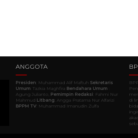
ANGGOTA
B
Presiden
: Muhammad Alif Maftuh
Sekretaris
BPP
Umum
: Tazkia Maghfira
Bendahara Umum
:
Pen
Agung Julianto,
Pemimpin Redaksi
: Fahmi Nur
mer
Mahmud
Litbang
: Angga Pratama Nur Alfarizi
di 
BPPM TV
: Muhammad Imanudin Zulfa
bida
ingi
akad
seba