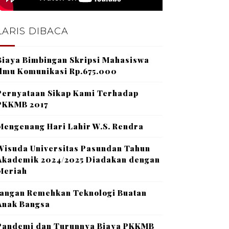
LARIS DIBACA
Biaya Bimbingan Skripsi Mahasiswa
Ilmu Komunikasi Rp.675.000
Pernyataan Sikap Kami Terhadap
PKKMB 2017
Mengenang Hari Lahir W.S. Rendra
Wisuda Universitas Pasundan Tahun
Akademik 2024/2025 Diadakan dengan
Meriah
Jangan Remehkan Teknologi Buatan
Anak Bangsa
Pandemi dan Turunnya Biaya PKKMB