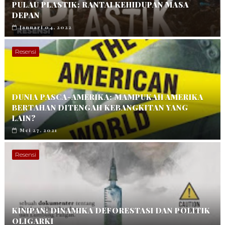
PULAU PLASTIK: RANTAI KEHIDUPAN MASA
DEPAN
Januari 04, 2022
Resensi
DUNIA PASCA-AMERIKA: MAMPUKAH AMERIKA
BERTAHAN DITENGAH KEBANGKITAN YANG
LAIN?
Mei 27, 2021
Resensi
KINIPAN: DINAMIKA DEFORESTASI DAN POLITIK
OLIGARKI