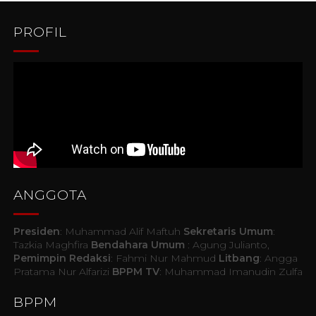
PROFIL
ANGGOTA
Presiden
: Muhammad Alif Maftuh
Sekretaris Umum
:
Tazkia Maghfira
Bendahara Umum
: Agung Julianto,
Pemimpin Redaksi
: Fahmi Nur Mahmud
Litbang
: Angga
Pratama Nur Alfarizi
BPPM TV
: Muhammad Imanudin Zulfa
BPPM