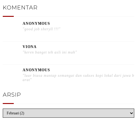
KOMENTAR
ANONYMOUS
"good job sheryll !!!"
VIONA
"keren banget teh asli ini mah"
ANONYMOUS
"luar biasa mantap semangat dan sukses kopi lokal dari jawa b
arat"
ARSIP