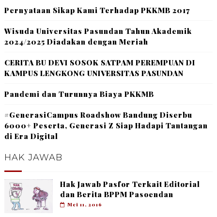
Pernyataan Sikap Kami Terhadap PKKMB 2017
Wisuda Universitas Pasundan Tahun Akademik
2024/2025 Diadakan dengan Meriah
CERITA BU DEVI SOSOK SATPAM PEREMPUAN DI
KAMPUS LENGKONG UNIVERSITAS PASUNDAN
Pandemi dan Turunnya Biaya PKKMB
#GenerasiCampus Roadshow Bandung Diserbu
6000+ Peserta, Generasi Z Siap Hadapi Tantangan
di Era Digital
HAK JAWAB
Hak Jawab Pasfor Terkait Editorial
dan Berita BPPM Pasoendan
Mei 11, 2016