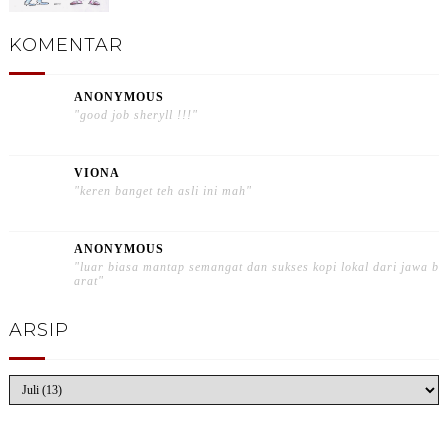
KOMENTAR
ANONYMOUS
"good job sheryll !!!"
VIONA
"keren banget teh asli ini mah"
ANONYMOUS
"luar biasa mantap semangat dan sukses kopi lokal dari jawa b
arat"
ARSIP