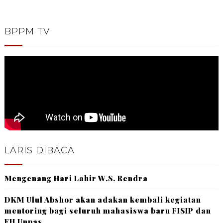
BPPM TV
LARIS DIBACA
Mengenang Hari Lahir W.S. Rendra
DKM Ulul Abshor akan adakan kembali kegiatan
mentoring bagi seluruh mahasiswa baru FISIP dan
FH Unpas