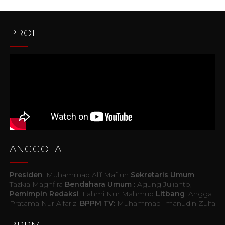
PROFIL
ANGGOTA
Presiden
: Muhammad Alif Maftuh
Sekretaris Umum
:
Tazkia Maghfira
Bendahara Umum
: Agung Julianto,
Pemimpin Redaksi
: Fahmi Nur Mahmud
Litbang
: Angga
Pratama Nur Alfarizi
BPPM TV
: Muhammad Imanudin Zulfa