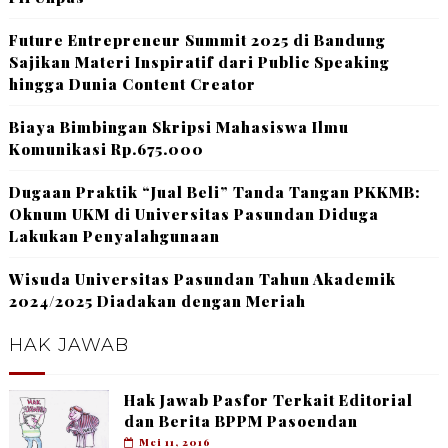
Future Entrepreneur Summit 2025 di Bandung
Sajikan Materi Inspiratif dari Public Speaking
hingga Dunia Content Creator
Biaya Bimbingan Skripsi Mahasiswa Ilmu
Komunikasi Rp.675.000
Dugaan Praktik “Jual Beli” Tanda Tangan PKKMB:
Oknum UKM di Universitas Pasundan Diduga
Lakukan Penyalahgunaan
Wisuda Universitas Pasundan Tahun Akademik
2024/2025 Diadakan dengan Meriah
HAK JAWAB
Hak Jawab Pasfor Terkait Editorial
dan Berita BPPM Pasoendan
Mei 11, 2016