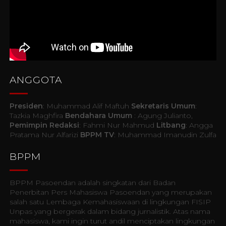
ANGGOTA
Presiden
: Muhammad Alif Maftuh
Sekretaris Umum
:
Tazkia Maghfira
Bendahara Umum
: Agung Julianto,
Pemimpin Redaksi
: Fahmi Nur Mahmud
Litbang
: Angga
Pratama Nur Alfarizi
BPPM TV
: Muhammad Imanudin Zulfa
BPPM
BPPM Pasoendan adalah singkatan dari Badan
Penerbitan Pers Mahasiswa Pasoendan yang merupakan
salah satu Lembaga Kemahasiswaan di lingkungan FISIP
Unpas yang bergerak dalam bidang jurnalistik. Atas nama
mahasiswa, kami ingin turut andil menciptakan lingkungan