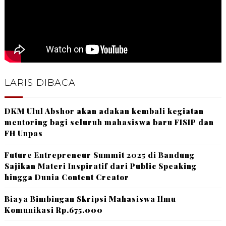
LARIS DIBACA
DKM Ulul Abshor akan adakan kembali kegiatan
mentoring bagi seluruh mahasiswa baru FISIP dan
FH Unpas
Future Entrepreneur Summit 2025 di Bandung
Sajikan Materi Inspiratif dari Public Speaking
hingga Dunia Content Creator
Biaya Bimbingan Skripsi Mahasiswa Ilmu
Komunikasi Rp.675.000