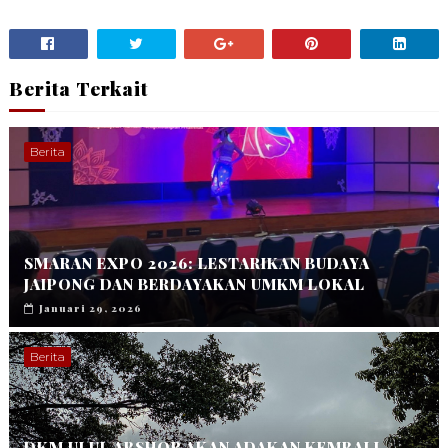
Berita Terkait
Berita
SMARAN EXPO 2026: LESTARIKAN BUDAYA
JAIPONG DAN BERDAYAKAN UMKM LOKAL
Januari 29, 2026
Berita
DKM ULUL ABSHOR AKAN ADAKAN KEMBALI