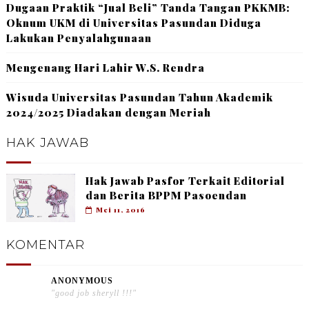
Dugaan Praktik “Jual Beli” Tanda Tangan PKKMB:
Oknum UKM di Universitas Pasundan Diduga
Lakukan Penyalahgunaan
Mengenang Hari Lahir W.S. Rendra
Wisuda Universitas Pasundan Tahun Akademik
2024/2025 Diadakan dengan Meriah
HAK JAWAB
Hak Jawab Pasfor Terkait Editorial
dan Berita BPPM Pasoendan
Mei 11, 2016
KOMENTAR
ANONYMOUS
"good job sheryll !!!"