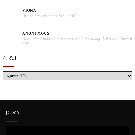
VIONA
"keren banget teh asli ini mah"
ANONYMOUS
"luar biasa mantap semangat dan sukses kopi lokal dari jawa b
arat"
ARSIP
PROFIL