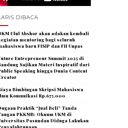
LARIS DIBACA
DKM Ulul Abshor akan adakan kembali
kegiatan mentoring bagi seluruh
mahasiswa baru FISIP dan FH Unpas
Future Entrepreneur Summit 2025 di
Bandung Sajikan Materi Inspiratif dari
Public Speaking hingga Dunia Content
Creator
Biaya Bimbingan Skripsi Mahasiswa
Ilmu Komunikasi Rp.675.000
Dugaan Praktik “Jual Beli” Tanda
Tangan PKKMB: Oknum UKM di
Universitas Pasundan Diduga Lakukan
Penyalahgunaan