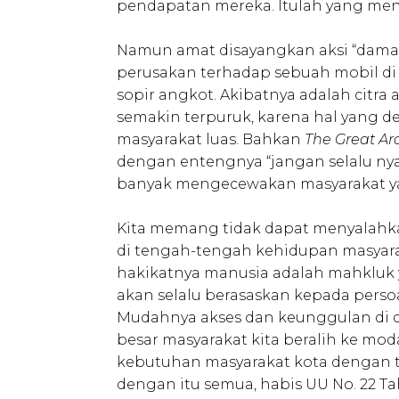
pendapatan mereka. Itulah yang men
Namun amat disayangkan aksi “damai”
perusakan terhadap sebuah mobil di
sopir angkot. Akibatnya adalah citr
semakin terpuruk, karena hal yang d
masyarakat luas. Bahkan
The Great Arc
dengan entengnya “jangan selalu nyal
banyak mengecewakan masyarakat ya
Kita memang tidak dapat menyalahka
di tengah-tengah kehidupan masyara
hakikatnya manusia adalah mahkluk 
akan selalu berasaskan kepada perso
Mudahnya akses dan keunggulan di 
besar masyarakat kita beralih ke mo
kebutuhan masyarakat kota dengan ti
dengan itu semua, habis UU No. 22 Ta