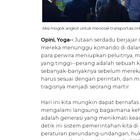
Aksi mogok angkot untuk menolak transportasi onl
Opini, Yoga--
Jutaan serdadu berjajar
mereka menunggu komando di dalam p
para perwira meniupkan peluitnya, 
yang tinggi--perang adalah sebua
sebanyak-banyaknya sebelum mereka 
harus sesuai dengan perintah, dan m
tragisnya menjadi seorang martir.
Hari ini kita mungkin dapat bernafas 
mengalami langsung bagaimana kehi
adalah generasi yang menikmati kead
detik ini sistem pemerintahan kita d
peraturan perundang-undangan, huk