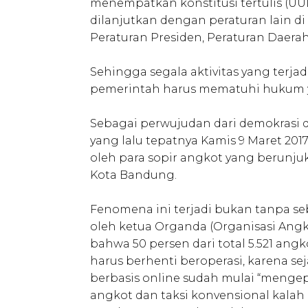
menempatkan konstitusi tertulis (UU
dilanjutkan dengan peraturan lain d
Peraturan Presiden, Peraturan Daerah
Sehingga segala aktivitas yang terja
pemerintah harus mematuhi hukum 
Sebagai perwujudan dari demokrasi
yang lalu tepatnya Kamis 9 Maret 2017
oleh para sopir angkot yang berunju
Kota Bandung.
Fenomena ini terjadi bukan tanpa seb
oleh ketua Organda (Organisasi Ang
bahwa 50 persen dari total 5.521 ang
harus berhenti beroperasi, karena se
berbasis online sudah mulai “meng
angkot dan taksi konvensional kala