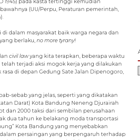
D 1945) pada kasta tertinggi kemudian
i bawahnya (UU/Perpu, Peraturan pemerintah,
).
di di dalam masyarakat baik warga negara dan
yang berlaku,
no more tyrany
!
 dan
civil law
yang kita terapkan, beberapa waktu
 telah terjadi aksi mogok kerja yang dilakukan
k rasa di depan Gedung Sate Jalan Dipenogoro,
ab-sebab yang jelas, seperti yang dikatakan
katan Darat) Kota Bandung Neneng Djurairah
kot dan 2000 taksi dari sembilan perusahaan
jak dua tahun ke belakang moda transportasi
epung” Kota Bandung yang menyebabkan
h dalam persaingan yang berpengaruh terhadap