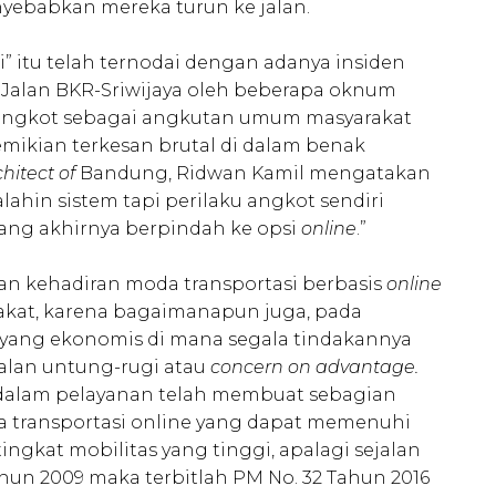
yebabkan mereka turun ke jalan.
 itu telah ternodai dengan adanya insiden
 Jalan BKR-Sriwijaya oleh beberapa oknum
a angkot sebagai angkutan umum masyarakat
emikian terkesan brutal di dalam benak
hitect of
Bandung, Ridwan Kamil mengatakan
ahin sistem tapi perilaku angkot sendiri
ng akhirnya berpindah ke opsi
online
.”
n kehadiran moda transportasi berbasis
online
kat, karena bagaimanapun juga, pada
yang ekonomis di mana segala tindakannya
alan untung-rugi atau
concern on advantage.
dalam pelayanan telah membuat sebagian
da transportasi online yang dapat memenuhi
ngkat mobilitas yang tinggi, apalagi sejalan
hun 2009 maka terbitlah PM No. 32 Tahun 2016