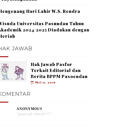
Mengenang Hari Lahir W.S. Rendra
Wisuda Universitas Pasundan Tahun
Akademik 2024/2025 Diadakan dengan
Meriah
HAK JAWAB
Hak Jawab Pasfor
Terkait Editorial dan
Berita BPPM Pasoendan
Mei 11, 2016
KOMENTAR
ANONYMOUS
"good job sheryll !!!"