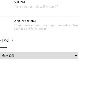
VIONA
"keren banget teh asli ini mah"
ANONYMOUS
"luar biasa mantap semangat dan sukses kop
i lokal dari jawa barat"
ARSIP