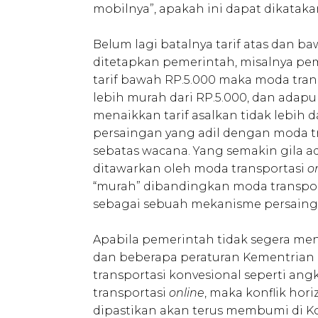
mobilnya”, apakah ini dapat dikataka
Belum lagi batalnya tarif atas dan b
ditetapkan pemerintah, misalnya pem
tarif bawah RP.5.000 maka moda tran
lebih murah dari RP.5.000, dan adapu
menaikkan tarif asalkan tidak lebih 
persaingan yang adil dengan moda tr
sebatas wacana. Yang semakin gila
ditawarkan oleh moda transportasi
o
“murah” dibandingkan moda transport
sebagai sebuah mekanisme persainga
Apabila pemerintah tidak segera meni
dan beberapa peraturan Kementria
transportasi konvesional seperti an
transportasi
online
, maka konflik hor
dipastikan akan terus membumi di K