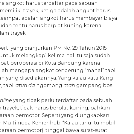
a angkot harus terdaftar pada sebuah
memiliki trayek, ketiga adalah angkot harus
, keempat adalah angkot harus membayar biaya
sudah tentu harus berplat kuning karena
am trayek.
erti yang dianjurkan PM No. 29 Tahun 2015
untuk melengkapi kelima hal itu saja sudah
at beroperasi di Kota Bandung karena
tulah mengapa angkot cenderung “mahal” tapi
an yang disediakannya. Yang kalau kata Kang
 tapi,
atuh da
ngomong
mah
gampang bos!
nline
yang tidak perlu terdaftar pada sebuah
 trayek, tidak harus berplat kuning, bahkan
ndaraan bermotor. Seperti yang diungkapkan
n Multimoda Kemenhub, “Kalau tahu itu mobil
kendaraan bermotor), tinggal bawa surat-surat