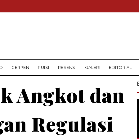
O
CERPEN
PUISI
RESENSI
GALERI
EDITORIAL
k Angkot dan
an Regulasi