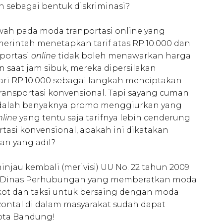
n sebagai bentuk diskriminasi?
awah pada moda tranportasi online yang
erintah menetapkan tarif atas RP.10.000 dan
portasi
online
tidak boleh menawarkan harga
n saat jam sibuk, mereka dipersilakan
dari RP.10.000 sebagai langkah menciptakan
ansportasi konvensional. Tapi sayang cuman
 adalah banyaknya promo menggiurkan yang
nline
yang tentu saja tarifnya lebih cenderung
asi konvensional, apakah ini dikatakan
n yang adil?
njau kembali (merivisi) UU No. 22 tahun 2009
n Dinas Perhubungan yang memberatkan moda
gkot dan taksi untuk bersaing dengan moda
izontal di dalam masyarakat sudah dapat
ota Bandung!