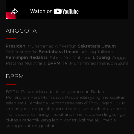
ANGGOTA
Presiden
: Muhammad Alif Maftuh
Sekretaris Umum
:
Tazkia Maghfira
Bendahara Umum
: Agung Julianto,
Pemimpin Redaksi
: Fahmi Nur Mahmud
Litbang
: Angga
Pratama Nur Alfarizi
BPPM TV
: Muhammad Imanudin Zulfa
BPPM
BPPM Pasoendan adalah singkatan dari Badan
Penerbitan Pers Mahasiswa Pasoendan yang merupakan
salah satu Lembaga Kemahasiswaan di lingkungan FISIP
Unpas yang bergerak dalam bidang jurnalistik. Atas nama
mahasiswa, kami ingin turut andil menciptakan lingkungan
civitas akademik yang lebih konstruktif melalui media
sebagai alat pergerakan.