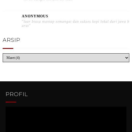
ANONYMOUS
"luar biasa mantap semangat dan sukses kopi lokal dari jawa b
arat"
ARSIP
PROFIL