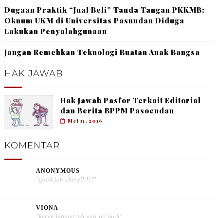
Dugaan Praktik “Jual Beli” Tanda Tangan PKKMB:
Oknum UKM di Universitas Pasundan Diduga
Lakukan Penyalahgunaan
Jangan Remehkan Teknologi Buatan Anak Bangsa
HAK JAWAB
Hak Jawab Pasfor Terkait Editorial
dan Berita BPPM Pasoendan
Mei 11, 2016
KOMENTAR
ANONYMOUS
"good job sheryll !!!"
VIONA
"keren banget teh asli ini mah"