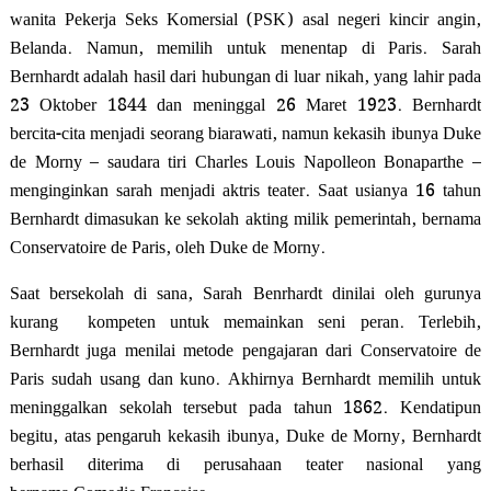
wanita Pekerja Seks Komersial (PSK) asal negeri kincir angin,
Belanda. Namun, memilih untuk menentap di Paris. Sarah
Bernhardt adalah hasil dari hubungan di luar nikah, yang lahir pada
23 Oktober 1844 dan meninggal 26 Maret 1923. Bernhardt
bercita-cita menjadi seorang biarawati, namun kekasih ibunya Duke
de Morny – saudara tiri Charles Louis Napolleon Bonaparthe –
menginginkan sarah menjadi aktris teater. Saat usianya 16 tahun
Bernhardt dimasukan ke sekolah akting milik pemerintah, bernama
Conservatoire de Paris,
oleh Duke de Morny.
Saat bersekolah di sana, Sarah Benrhardt dinilai oleh gurunya
kurang kompeten untuk memainkan seni peran. Terlebih,
Bernhardt juga menilai metode pengajaran dari Conservatoire de
Paris sudah usang dan kuno. Akhirnya Bernhardt memilih untuk
meninggalkan sekolah tersebut pada tahun 1862. Kendatipun
begitu, atas pengaruh kekasih ibunya, Duke de Morny, Bernhardt
berhasil diterima di perusahaan teater nasional yang