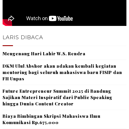
LARIS DIBACA
Mengenang Hari Lahir W.S. Rendra
DKM Ulul Abshor akan adakan kembali kegiatan
mentoring bagi seluruh mahasiswa baru FISIP dan
FH Unpas
Future Entrepreneur Summit 2025 di Bandung
Sajikan Materi Inspiratif dari Public Speaking
hingga Dunia Content Creator
Biaya Bimbingan Skripsi Mahasiswa Ilmu
Komunikasi Rp.675.000