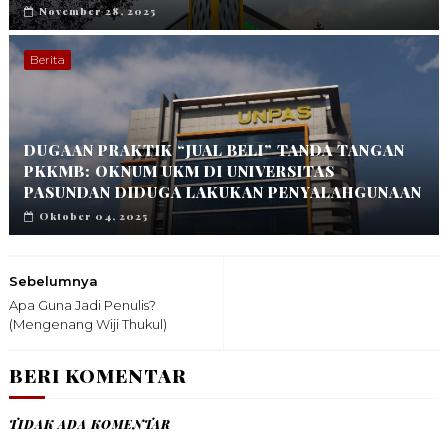
November 28, 2025
Berita
DUGAAN PRAKTIK “JUAL BELI” TANDA TANGAN
PKKMB: OKNUM UKM DI UNIVERSITAS
PASUNDAN DIDUGA LAKUKAN PENYALAHGUNAAN
Oktober 04, 2025
Sebelumnya
Apa Guna Jadi Penulis?
(Mengenang Wiji Thukul)
BERI KOMENTAR
TIDAK ADA KOMENTAR