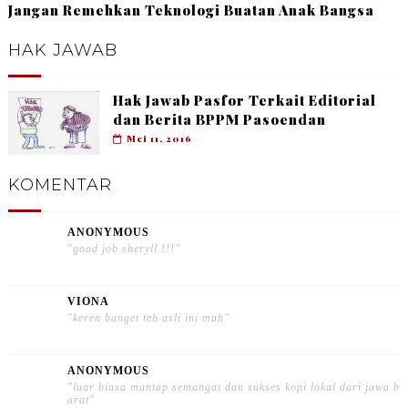
Jangan Remehkan Teknologi Buatan Anak Bangsa
HAK JAWAB
Hak Jawab Pasfor Terkait Editorial
dan Berita BPPM Pasoendan
Mei 11, 2016
KOMENTAR
ANONYMOUS
"good job sheryll !!!"
VIONA
"keren banget teh asli ini mah"
ANONYMOUS
"luar biasa mantap semangat dan sukses kopi lokal dari jawa b
arat"