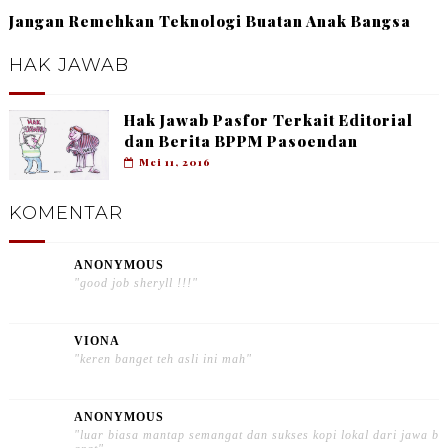
Jangan Remehkan Teknologi Buatan Anak Bangsa
HAK JAWAB
Hak Jawab Pasfor Terkait Editorial
dan Berita BPPM Pasoendan
Mei 11, 2016
KOMENTAR
ANONYMOUS
"good job sheryll !!!"
VIONA
"keren banget teh asli ini mah"
ANONYMOUS
"luar biasa mantap semangat dan sukses kopi lokal dari jawa b