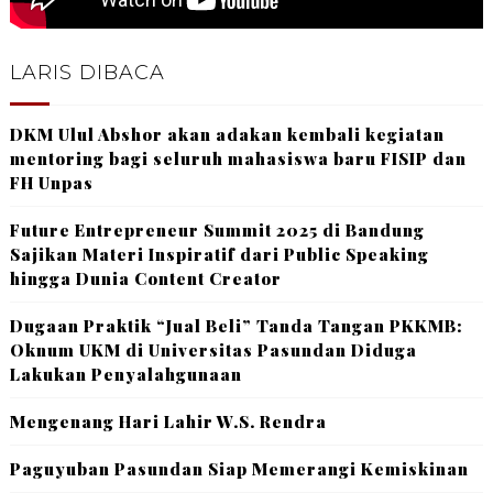
LARIS DIBACA
DKM Ulul Abshor akan adakan kembali kegiatan
mentoring bagi seluruh mahasiswa baru FISIP dan
FH Unpas
Future Entrepreneur Summit 2025 di Bandung
Sajikan Materi Inspiratif dari Public Speaking
hingga Dunia Content Creator
Dugaan Praktik “Jual Beli” Tanda Tangan PKKMB:
Oknum UKM di Universitas Pasundan Diduga
Lakukan Penyalahgunaan
Mengenang Hari Lahir W.S. Rendra
Paguyuban Pasundan Siap Memerangi Kemiskinan