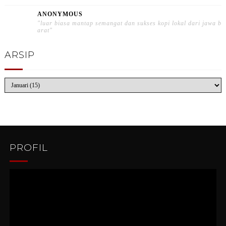
ANONYMOUS
"luar biasa mantap semangat dan sukses kopi lokal dari jawa b
arat"
ARSIP
PROFIL