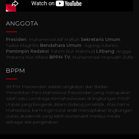
ANGGOTA
Presiden
: Muhammad Alif Maftuh
Sekretaris Umum
:
Tazkia Maghfira
Bendahara Umum
: Agung Julianto,
Pemimpin Redaksi
: Fahmi Nur Mahmud
Litbang
: Angga
Pratama Nur Alfarizi
BPPM TV
: Muhammad Imanudin Zulfa
BPPM
BPPM Pasoendan adalah singkatan dari Badan
Penerbitan Pers Mahasiswa Pasoendan yang merupakan
salah satu Lembaga Kemahasiswaan di lingkungan FISIP
Unpas yang bergerak dalam bidang jurnalistik. Atas nama
mahasiswa, kami ingin turut andil menciptakan lingkungan
civitas akademik yang lebih konstruktif melalui media
sebagai alat pergerakan.